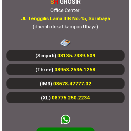
S
H
GROSIR
Office Center:
Jl. Tenggilis Lama IIIB No.45, Surabaya
(daerah dekat kampus Ubaya)
(Simpati)
08135.7389.509
(Three)
08953.2536.1258
(IM3)
08578.47777.02
(XL)
08775.250.2234