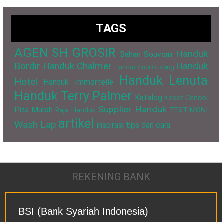
TAGS
AGEN SH GROSIR
Handuk
Bahan Souvenir
Bordir
Handuk Chalmer
Handuk
Handuk Cuci Gudang
Handuk Lenuta
Hotel
Handuk Immortelle
Handuk Terry Palmer
Katalog
Keset Cendol
Supplier Handuk
Pita Murah
Raja Handuk
TESTIMONI
artikel
Wash Lap
inspirasi
tips dan cara
REKENING BANK
BSI (Bank Syariah Indonesia)