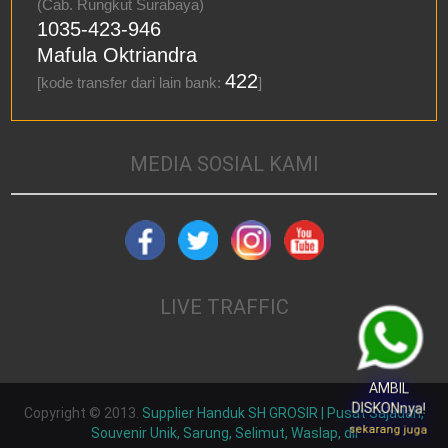
(Cab. Rungkut Surabaya)
1035-423-946
Mafula Oktriandra
422
[kode transfer dari lain bank:
]
MEDIA SOSIAL KAMI
LIVE TRAFFIC
AMBIL
DISKONnya!
Copyright © 2013.
Supplier Handuk SH GROSIR | Pusat Sajadah,
sekarang juga
Souvenir Unik, Sarung, Selimut, Waslap, dll