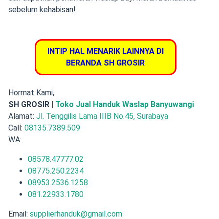
sebelum kehabisan!
INTIP HAL MENARIK LAINNYA DI
BERANDA SH GROSIR
Hormat Kami,
SH GROSIR |
Toko Jual Handuk Waslap Banyuwangi
Alamat:
Jl. Tenggilis Lama IIIB No.45, Surabaya
Call:
08135.7389.509
WA:
08578.47777.02
08775.250.2234
08953.2536.1258
081.22933.1780
Email:
supplierhanduk@gmail.com