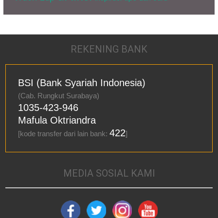
REKENING BANK
BSI (Bank Syariah Indonesia)
(Cab. Rungkut Surabaya)
1035-423-946
Mafula Oktriandra
422
[kode transfer dari lain bank:
]
MEDIA SOSIAL KAMI