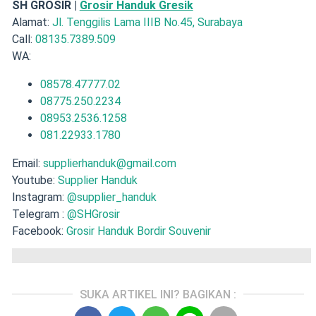
SH GROSIR |
Grosir Handuk Gresik
Alamat:
Jl. Tenggilis Lama IIIB No.45, Surabaya
Call:
08135.7389.509
WA:
08578.47777.02
08775.250.2234
08953.2536.1258
081.22933.1780
Email:
supplierhanduk@gmail.com
Youtube:
Supplier Handuk
Instagram:
@supplier_handuk
Telegram :
@SHGrosir
Facebook:
Grosir Handuk Bordir Souvenir
SUKA ARTIKEL INI? BAGIKAN :