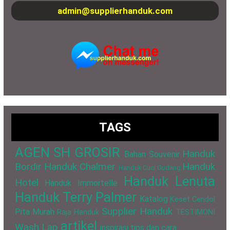
admin@supplierhanduk.com
TAGS
AGEN SH GROSIR
Handuk
Bahan Souvenir
Bordir
Handuk Chalmer
Handuk
Handuk Cuci Gudang
Handuk Lenuta
Hotel
Handuk Immortelle
Handuk Terry Palmer
Katalog
Keset Cendol
Supplier Handuk
Pita Murah
Raja Handuk
TESTIMONI
artikel
Wash Lap
inspirasi
tips dan cara