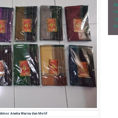
Ka
H
T
in
dimor Aneka Warna dan Motif