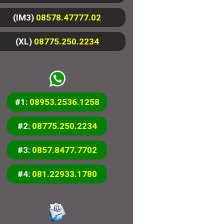
(IM3)
08578.47777.02
(XL)
08775.250.2234
#1:
08953.2536.1258
#2:
08775.250.2234
#3:
0857.8477.7702
#4:
081.22933.1780