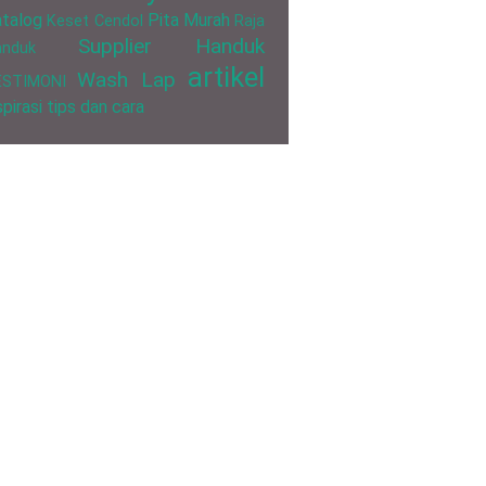
talog
Pita Murah
Keset Cendol
Raja
Supplier Handuk
anduk
artikel
Wash Lap
ESTIMONI
spirasi
tips dan cara