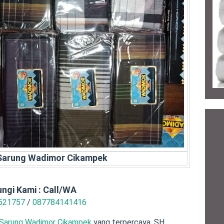
 Sarung Wadimor Cikampek
ngi Kami : Call/WA
521757
/
087784141416
 Sarung Wadimor Cikampek
yang terpercaya, SH