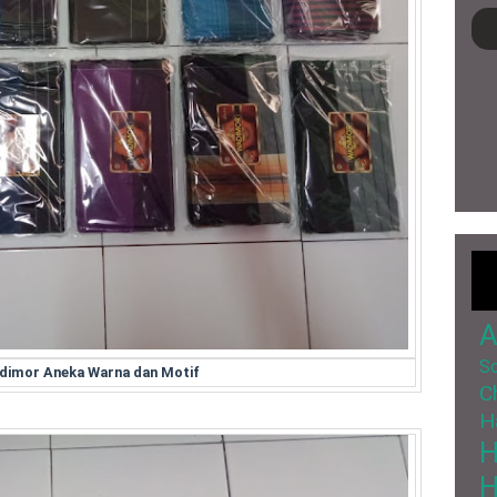
A
So
dimor Aneka Warna dan Motif
C
H
H