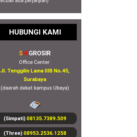
kecuali ada perjanjian)
HUBUNGI KAMI
S
H
GROSIR
Office Center:
Jl. Tenggilis Lama IIIB No.45,
Surabaya
(daerah dekat kampus Ubaya)
(Simpati)
08135.7389.509
(Three)
08953.2536.1258