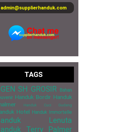
admin@supplierhanduk.com
TAGS
GEN SH GROSIR
Bahan
Handuk Bordir
Handuk
uvenir
halmer
Handuk Cuci Gudang
anduk Hotel
Handuk Immortelle
Handuk Lenuta
anduk Terry Palmer