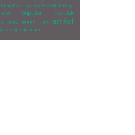
talog
Pita Murah
Keset Cendol
Raja
Supplier Handuk
anduk
artikel
Wash Lap
ESTIMONI
spirasi
tips dan cara