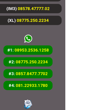
(IM3)
08578.47777.02
(XL)
08775.250.2234
#1:
08953.2536.1258
#2:
08775.250.2234
#3:
0857.8477.7702
#4:
081.22933.1780