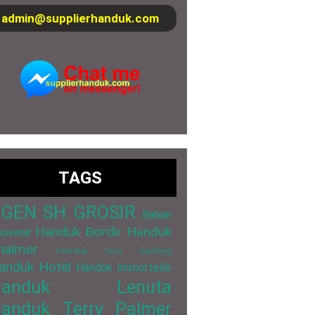
admin@supplierhanduk.com
TAGS
GEN SH GROSIR
Bahan
Handuk Bordir
Handuk
uvenir
halmer
Handuk Cuci Gudang
anduk Hotel
Handuk Immortelle
Handuk Lenuta
anduk Terry Palmer