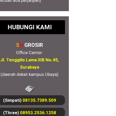
kecuali ada perjanjian)
HUBUNGI KAMI
S
H
GROSIR
Office Center:
Jl. Tenggilis Lama IIIB No.45,
Surabaya
(daerah dekat kampus Ubaya)
(Simpati)
08135.7389.509
(Three)
08953.2536.1258