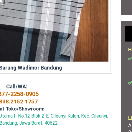
H
✅
 Sarung Wadimor Bandung
✅
Call/WA:
877-2258-0905
838.2152.1757
at Toko/Showroom:
ama II No.12 Blok 2-E, Cileunyi Kulon, Kec. Cileunyi,
L
Bandung, Jawa Barat, 40622
A