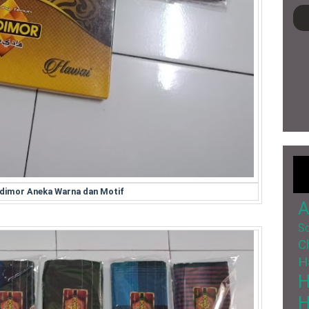
dimor Aneka Warna dan Motif
A
So
C
H
H