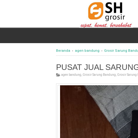
Beranda
›
agen bandung
›
Grosir Sarung Band
PUSAT JUAL SARUN
agen bandung
,
Grosir Sarung Bandung
,
Grosir Sarung