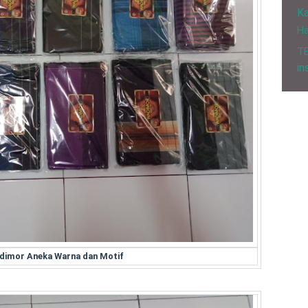
Ka
H
T
in
dimor Aneka Warna dan Motif