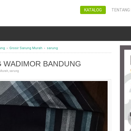
KATALOG
TENTANG 
ung
›
Grosir Sarung Murah
›
sarung
G WADIMOR BANDUNG
 Murah
,
sarung