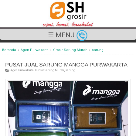
☰ MENU
Beranda
›
Agen Purwakarta
›
Grosir Sarung Murah
›
sarung
PUSAT JUAL SARUNG MANGGA PURWAKARTA
Agen Purwakarta
,
Grosir Sarung Murah
,
sarung