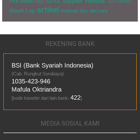
Supplier Handuk
Pita Murah
Raja Handuk
TESTIMONI
artikel
Wash Lap
inspirasi
tips dan cara
REKENING BANK
BSI (Bank Syariah Indonesia)
(Cab. Rungkut Surabaya)
1035-423-946
Mafula Oktriandra
422
[kode transfer dari lain bank:
]
MEDIA SOSIAL KAMI