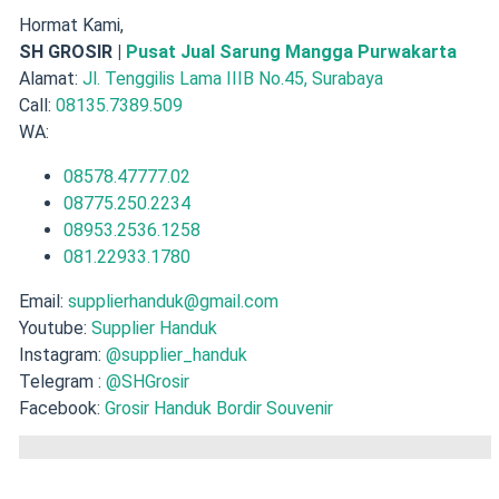
Hormat Kami,
SH GROSIR |
Pusat Jual Sarung Mangga Purwakarta
Alamat:
Jl. Tenggilis Lama IIIB No.45, Surabaya
Call:
08135.7389.509
WA:
08578.47777.02
08775.250.2234
08953.2536.1258
081.22933.1780
Email:
supplierhanduk@gmail.com
Youtube:
Supplier Handuk
Instagram:
@supplier_handuk
Telegram :
@SHGrosir
Facebook:
Grosir Handuk Bordir Souvenir