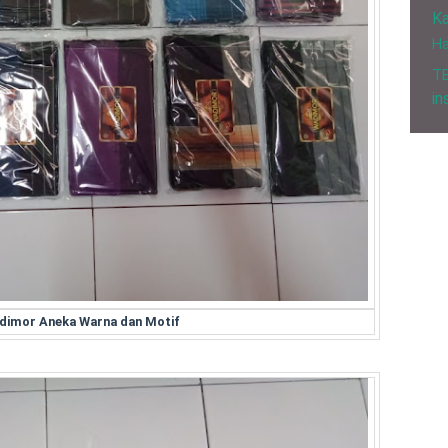
Ka
H
T
in
dimor Aneka Warna dan Motif