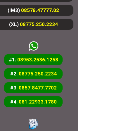
(IM3)
08578.47777.02
(XL)
08775.250.2234
#1:
08953.2536.1258
#2:
08775.250.2234
#3:
0857.8477.7702
#4:
081.22933.1780