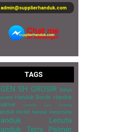
admin@supplierhanduk.com
TAGS
GEN SH GROSIR
Bahan
Handuk Bordir
Handuk
uvenir
halmer
Handuk Cuci Gudang
anduk Hotel
Handuk Immortelle
Handuk Lenuta
anduk Terry Palmer