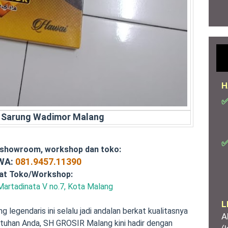
H
✅
l Sarung Wadimor Malang
✅
 showroom, workshop dan toko:
/WA:
081.9457.11390
at Toko/Workshop:
Martadinata V no.7, Kota Malang
L
 legendaris ini selalu jadi andalan berkat kualitasnya
A
tuhan Anda, SH GROSIR Malang kini hadir dengan