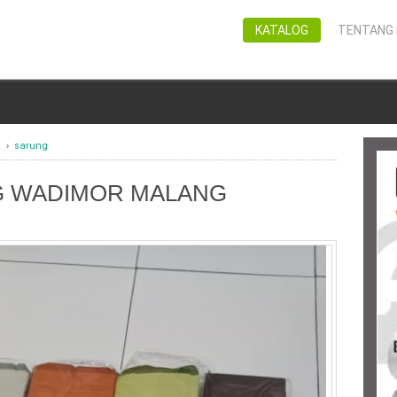
KATALOG
TENTANG 
g
›
sarung
G WADIMOR MALANG