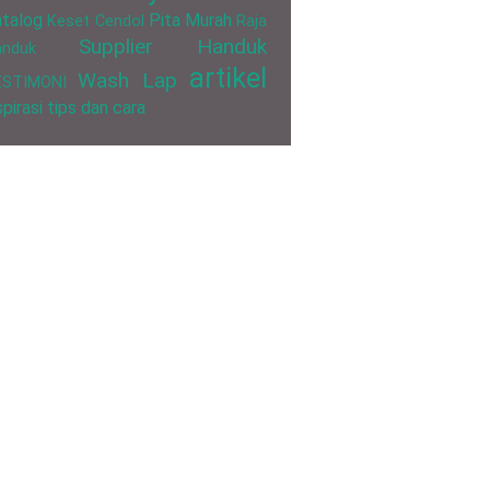
talog
Pita Murah
Keset Cendol
Raja
Supplier Handuk
anduk
artikel
Wash Lap
ESTIMONI
spirasi
tips dan cara