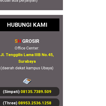
kecuali ada perjanjian)
HUBUNGI KAMI
S
H
GROSIR
Office Center:
Jl. Tenggilis Lama IIIB No.45,
Surabaya
(daerah dekat kampus Ubaya)
(Simpati)
08135.7389.509
(Three)
08953.2536.1258