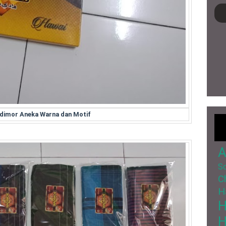
dimor Aneka Warna dan Motif
A
So
C
H
H