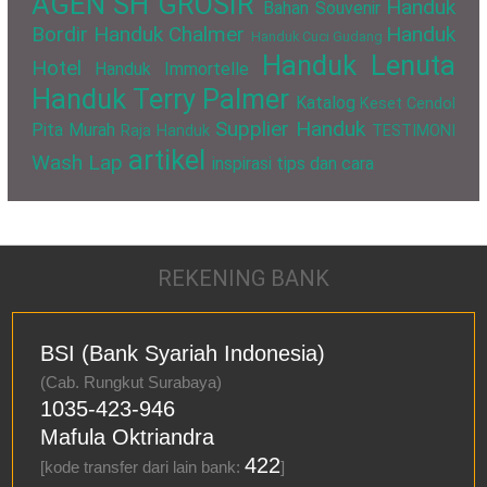
AGEN SH GROSIR
Handuk
Bahan Souvenir
Bordir
Handuk Chalmer
Handuk
Handuk Cuci Gudang
Handuk Lenuta
Hotel
Handuk Immortelle
Handuk Terry Palmer
Katalog
Keset Cendol
Supplier Handuk
Pita Murah
Raja Handuk
TESTIMONI
artikel
Wash Lap
inspirasi
tips dan cara
REKENING BANK
BSI (Bank Syariah Indonesia)
(Cab. Rungkut Surabaya)
1035-423-946
Mafula Oktriandra
422
[kode transfer dari lain bank:
]