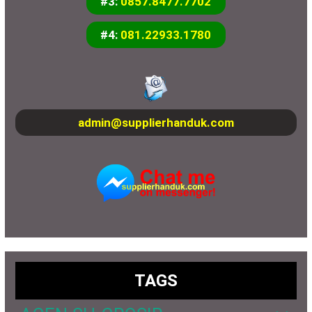
#3:
0857.8477.7702
#4:
081.22933.1780
admin@supplierhanduk.com
TAGS