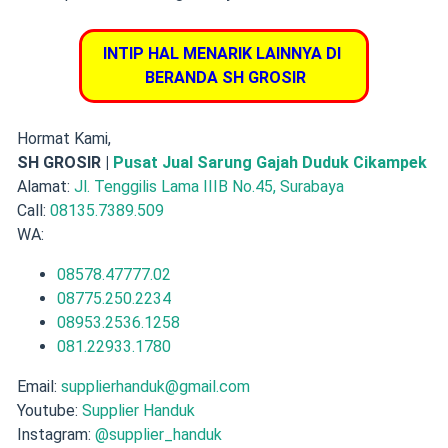
INTIP HAL MENARIK LAINNYA DI
BERANDA SH GROSIR
Hormat Kami,
SH GROSIR |
Pusat Jual Sarung Gajah Duduk Cikampek
Alamat:
Jl. Tenggilis Lama IIIB No.45, Surabaya
Call:
08135.7389.509
WA:
08578.47777.02
08775.250.2234
08953.2536.1258
081.22933.1780
Email:
supplierhanduk@gmail.com
Youtube:
Supplier Handuk
Instagram:
@supplier_handuk