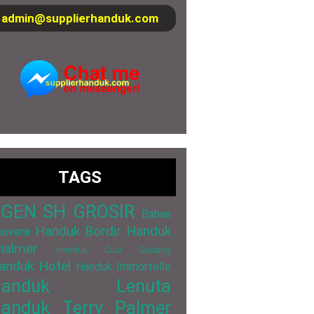
admin@supplierhanduk.com
TAGS
GEN SH GROSIR
Bahan
Handuk Bordir
Handuk
uvenir
halmer
Handuk Cuci Gudang
anduk Hotel
Handuk Immortelle
Handuk Lenuta
anduk Terry Palmer