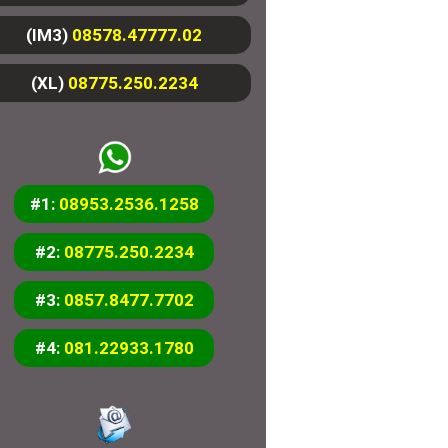
(IM3)
08578.47777.02
(XL)
08775.250.2234
#1:
08953.2536.1258
#2:
08775.250.2234
#3:
0857.8477.7702
#4:
081.22933.1780