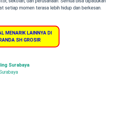
tor, sekolah, dan perusahaan. Semua bisa dipadukan
t setiap momen terasa lebih hidup dan berkesan.
AL MENARIK LAINNYA DI
RANDA SH GROSIR
ing Surabaya
 Surabaya