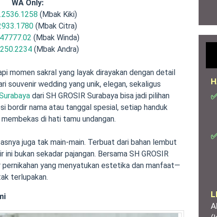
WA Only:
.2536.1258
(Mbak Kiki)
2933.1780
(Mbak Citra)
47777.02
(Mbak Winda)
.250.2234
(Mbak Andra)
api momen sakral yang layak dirayakan dengan detail
H
i souvenir wedding yang unik, elegan, sekaligus
Surabaya
dari SH GROSIR Surabaya bisa jadi pilihan
✅
si bordir nama atau tanggal spesial, setiap handuk
 membekas di hati tamu undangan.
✅
itasnya juga tak main-main. Terbuat dari bahan lembut
nir ini bukan sekadar pajangan. Bersama SH GROSIR
 pernikahan yang menyatukan estetika dan manfaat—
ak terlupakan.
L
mi
A