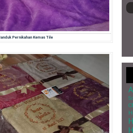
Handuk Pernikahan Kemas Tile
A
So
C
H
H