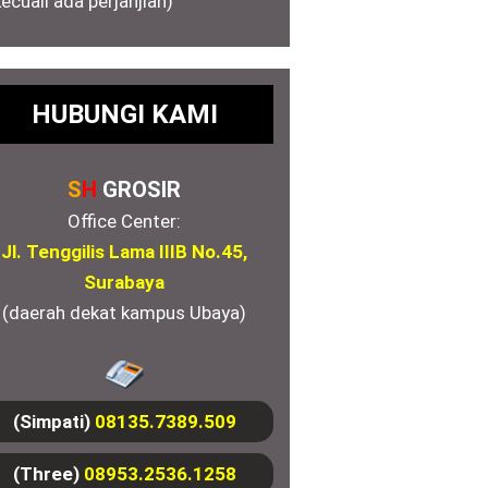
kecuali ada perjanjian)
HUBUNGI KAMI
S
H
GROSIR
Office Center:
Jl. Tenggilis Lama IIIB No.45,
Surabaya
(daerah dekat kampus Ubaya)
(Simpati)
08135.7389.509
(Three)
08953.2536.1258