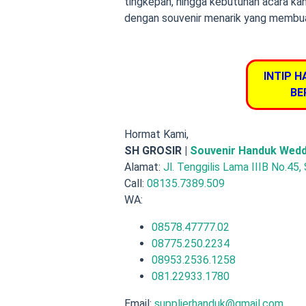
tingkepan, hingga kebutuhan acara kan
dengan souvenir menarik yang membua
INTIP H
BE
Hormat Kami,
SH GROSIR |
Souvenir Handuk Wedd
Alamat:
Jl. Tenggilis Lama IIIB No.45,
Call:
08135.7389.509
WA:
08578.47777.02
08775.250.2234
08953.2536.1258
081.22933.1780
Email:
supplierhanduk@gmail.com