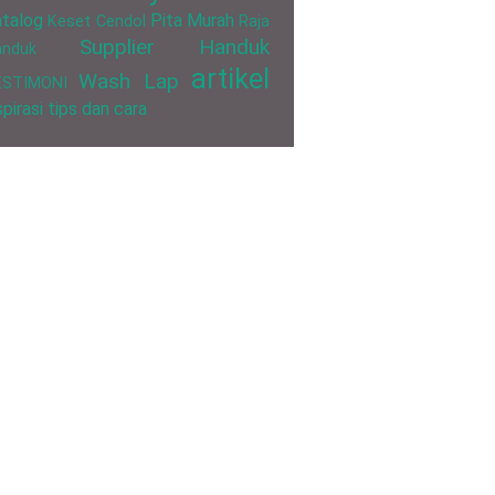
talog
Pita Murah
Keset Cendol
Raja
Supplier Handuk
anduk
artikel
Wash Lap
ESTIMONI
spirasi
tips dan cara