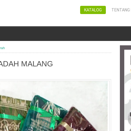
KATALOG
TENTANG 
rah
JADAH MALANG