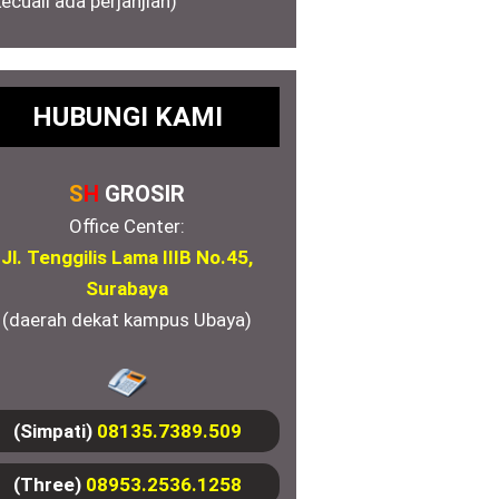
kecuali ada perjanjian)
HUBUNGI KAMI
S
H
GROSIR
Office Center:
Jl. Tenggilis Lama IIIB No.45,
Surabaya
(daerah dekat kampus Ubaya)
(Simpati)
08135.7389.509
(Three)
08953.2536.1258