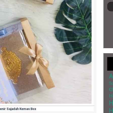
A
So
C
H
H
enir Sajadah Kemas Box