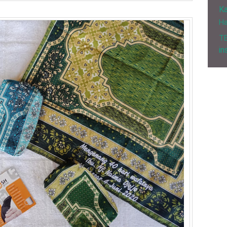
Ka
H
T
in