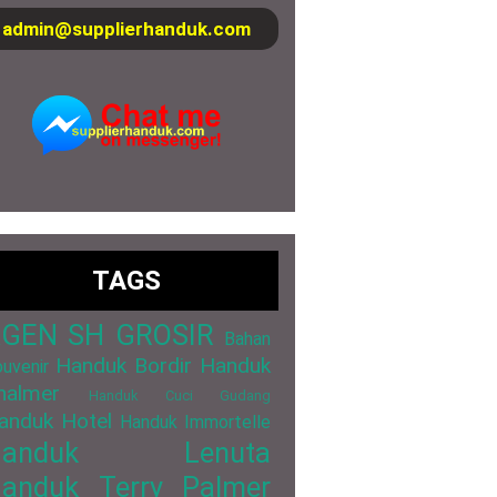
admin@supplierhanduk.com
TAGS
GEN SH GROSIR
Bahan
Handuk Bordir
Handuk
uvenir
halmer
Handuk Cuci Gudang
anduk Hotel
Handuk Immortelle
Handuk Lenuta
anduk Terry Palmer