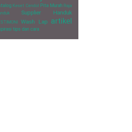
talog
Pita Murah
Keset Cendol
Raja
Supplier Handuk
anduk
artikel
Wash Lap
ESTIMONI
spirasi
tips dan cara