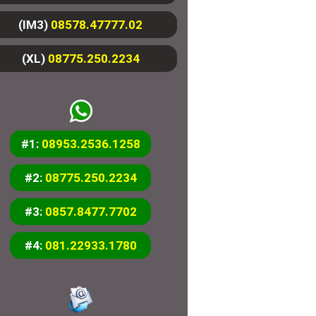
(IM3)
08578.47777.02
(XL)
08775.250.2234
#1:
08953.2536.1258
#2:
08775.250.2234
#3:
0857.8477.7702
#4:
081.22933.1780