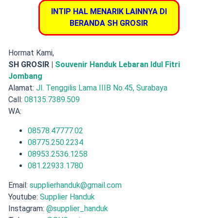
INTIP HAL MENARIK LAINNYA DI
BERANDA SH GROSIR
Hormat Kami,
SH GROSIR |
Souvenir Handuk Lebaran Idul Fitri
Jombang
Alamat:
Jl. Tenggilis Lama IIIB No.45, Surabaya
Call:
08135.7389.509
WA:
08578.47777.02
08775.250.2234
08953.2536.1258
081.22933.1780
Email:
supplierhanduk@gmail.com
Youtube:
Supplier Handuk
Instagram:
@supplier_handuk