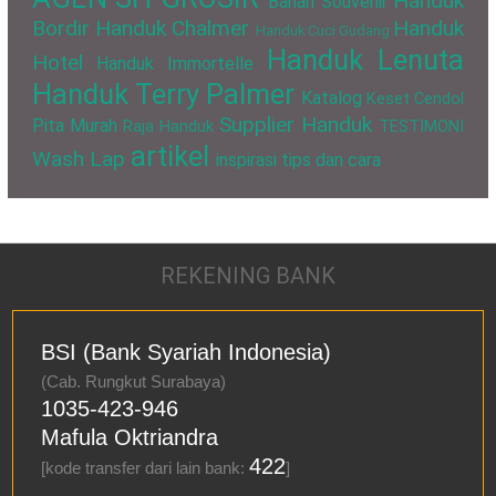
Handuk
Bahan Souvenir
Bordir
Handuk Chalmer
Handuk
Handuk Cuci Gudang
Handuk Lenuta
Hotel
Handuk Immortelle
Handuk Terry Palmer
Katalog
Keset Cendol
Supplier Handuk
Pita Murah
Raja Handuk
TESTIMONI
artikel
Wash Lap
inspirasi
tips dan cara
REKENING BANK
BSI (Bank Syariah Indonesia)
(Cab. Rungkut Surabaya)
1035-423-946
Mafula Oktriandra
422
[kode transfer dari lain bank:
]