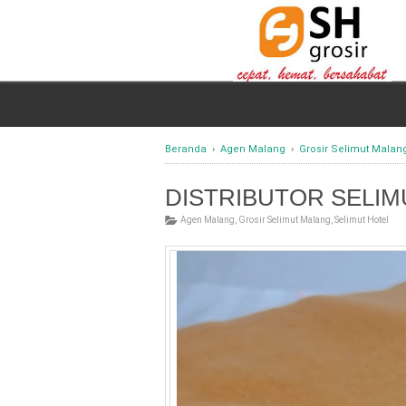
Beranda
›
Agen Malang
›
Grosir Selimut Malan
DISTRIBUTOR SELIM
Agen Malang
,
Grosir Selimut Malang
,
Selimut Hotel