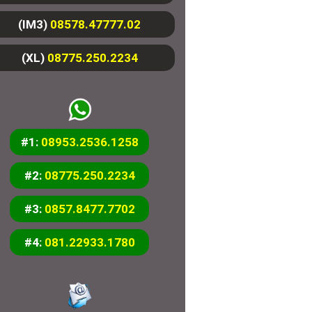
(IM3)
08578.47777.02
(XL)
08775.250.2234
#1:
08953.2536.1258
#2:
08775.250.2234
#3:
0857.8477.7702
#4:
081.22933.1780