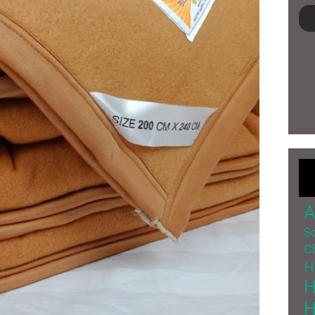
A
So
C
H
H