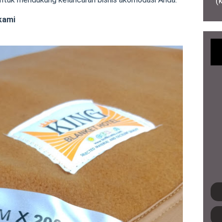
(
 kami