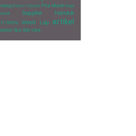
talog
Pita Murah
Keset Cendol
Raja
Supplier Handuk
anduk
artikel
Wash Lap
ESTIMONI
spirasi
tips dan cara