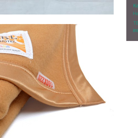
Ka
H
T
in