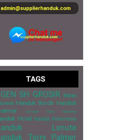
admin@supplierhanduk.com
TAGS
GEN SH GROSIR
Bahan
Handuk Bordir
Handuk
uvenir
halmer
Handuk Cuci Gudang
anduk Hotel
Handuk Immortelle
Handuk Lenuta
anduk Terry Palmer