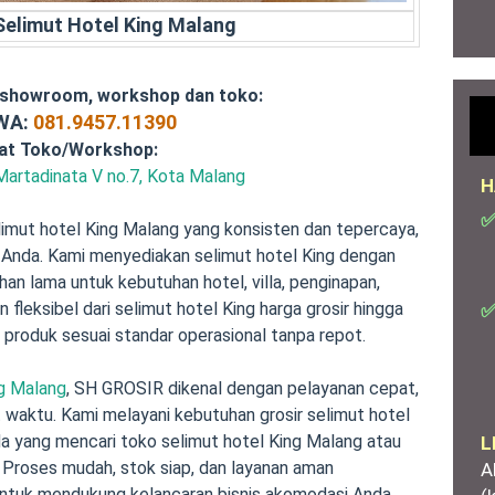
 Selimut Hotel King Malang
 showroom, workshop dan toko:
/WA:
081.9457.11390
at Toko/Workshop:
Martadinata V no.7, Kota Malang
H
✅
imut hotel King Malang yang konsisten dan tepercaya,
 Anda. Kami menyediakan selimut hotel King dengan
han lama untuk kebutuhan hotel, villa, penginapan,
 fleksibel dari selimut hotel King harga grosir hingga
✅
 produk sesuai standar operasional tanpa repot.
ng Malang
, SH GROSIR dikenal dengan pelayanan cepat,
t waktu. Kami melayani kebutuhan grosir selimut hotel
nda yang mencari toko selimut hotel King Malang atau
L
. Proses mudah, stok siap, dan layanan aman
A
untuk mendukung kelancaran bisnis akomodasi Anda.