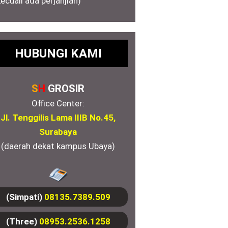
kecuali ada perjanjian)
HUBUNGI KAMI
S
H
GROSIR
Office Center:
Jl. Tenggilis Lama IIIB No.45,
Surabaya
(daerah dekat kampus Ubaya)
(Simpati)
08135.7389.509
(Three)
08953.2536.1258