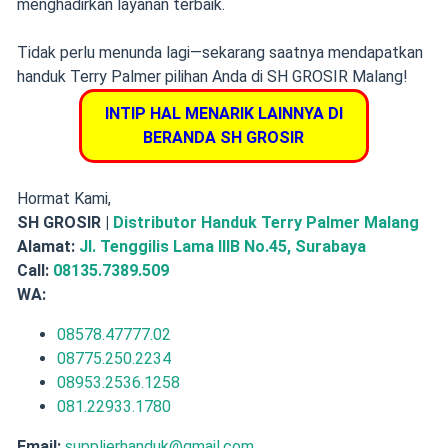
menghadirkan layanan terbaik.
Tidak perlu menunda lagi—sekarang saatnya mendapatkan
handuk Terry Palmer pilihan Anda di SH GROSIR Malang!
INTIP HAL MENARIK LAINNYA DI
BERANDA SH GROSIR
Hormat Kami,
SH GROSIR |
Distributor Handuk Terry Palmer Malang
Alamat:
Jl. Tenggilis Lama IIIB No.45, Surabaya
Call:
08135.7389.509
WA:
08578.47777.02
08775.250.2234
08953.2536.1258
081.22933.1780
Email:
supplierhanduk@gmail.com