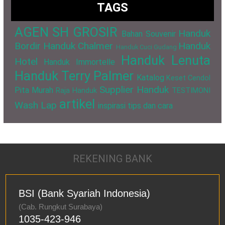
TAGS
AGEN SH GROSIR
Handuk
Bahan Souvenir
Bordir
Handuk Chalmer
Handuk
Handuk Cuci Gudang
Handuk Lenuta
Hotel
Handuk Immortelle
Handuk Terry Palmer
Katalog
Keset Cendol
Supplier Handuk
Pita Murah
Raja Handuk
TESTIMONI
artikel
Wash Lap
inspirasi
tips dan cara
REKENING BANK
BSI (Bank Syariah Indonesia)
(Cab. Rungkut Surabaya)
1035-423-946