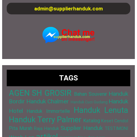
admin@supplierhanduk.com
TAGS
AGEN SH GROSIR
Handuk
Bahan Souvenir
Bordir
Handuk Chalmer
Handuk
Handuk Cuci Gudang
Handuk Lenuta
Hotel
Handuk Immortelle
Handuk Terry Palmer
Katalog
Keset Cendol
Supplier Handuk
Pita Murah
Raja Handuk
TESTIMONI
artikel