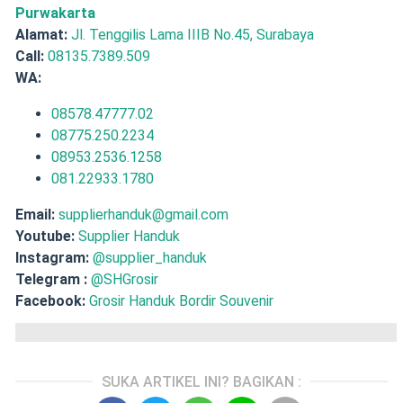
Purwakarta
Alamat:
Jl. Tenggilis Lama IIIB No.45, Surabaya
Call:
08135.7389.509
WA:
08578.47777.02
08775.250.2234
08953.2536.1258
081.22933.1780
Email:
supplierhanduk@gmail.com
Youtube:
Supplier Handuk
Instagram:
@supplier_handuk
Telegram :
@SHGrosir
Facebook:
Grosir Handuk Bordir Souvenir
SUKA ARTIKEL INI? BAGIKAN :