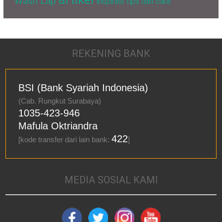
Wash Lap
inspirasi
tips dan cara
REKENING BANK
BSI (Bank Syariah Indonesia)
(Cab. Rungkut Surabaya)
1035-423-946
Mafula Oktriandra
422
[kode transfer dari lain bank:
]
MEDIA SOSIAL KAMI