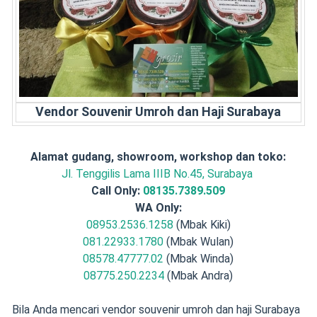
Vendor Souvenir Umroh dan Haji Surabaya
Alamat gudang, showroom, workshop dan toko:
Jl. Tenggilis Lama IIIB No.45, Surabaya
Call Only:
08135.7389.509
WA Only:
08953.2536.1258
(Mbak Kiki)
081.22933.1780
(Mbak Wulan)
08578.47777.02
(Mbak Winda)
08775.250.2234
(Mbak Andra)
Bila Anda mencari vendor souvenir umroh dan haji Surabaya