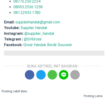
08775.250.2234
08953.2536.1258
081.22933.1780
Email:
supplierhanduk@gmail.com
Youtube:
Supplier Handuk
Instagram:
@supplier_handuk
Telegram :
@SHGrosir
Facebook:
Grosir Handuk Bordir Souvenir
SUKA ARTIKEL INI? BAGIKAN :
Posting Lebih Baru
Posting Lama