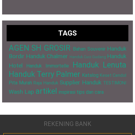
TAGS
AGEN SH GROSIR
Handuk
Bahan Souvenir
Bordir
Handuk Chalmer
Handuk
Handuk Cuci Gudang
Handuk Lenuta
Hotel
Handuk Immortelle
Handuk Terry Palmer
Katalog
Keset Cendol
Supplier Handuk
Pita Murah
Raja Handuk
TESTIMONI
artikel
Wash Lap
inspirasi
tips dan cara
REKENING BANK