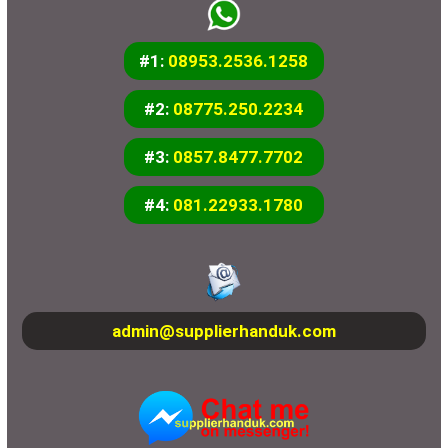
#1:
08953.2536.1258
#2:
08775.250.2234
#3:
0857.8477.7702
#4:
081.22933.1780
admin@supplierhanduk.com