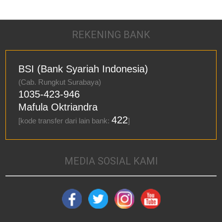
REKENING BANK
BSI (Bank Syariah Indonesia)
(Cab. Rungkut Surabaya)
1035-423-946
Mafula Oktriandra
422
[kode transfer dari lain bank:
]
MEDIA SOSIAL KAMI