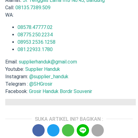
Alamat:
Jl. Tenggilis Lama IIIB No.45, Bandung
Call:
08135.7389.509
WA:
08578.47777.02
08775.250.2234
08953.2536.1258
081.22933.1780
Email:
supplierhanduk@gmail.com
Youtube:
Supplier Handuk
Instagram:
@supplier_handuk
Telegram :
@SHGrosir
Facebook:
Grosir Handuk Bordir Souvenir
SUKA ARTIKEL INI? BAGIKAN :