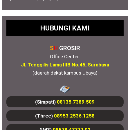
HUBUNGI KAMI
S
H
GROSIR
Office Center:
Jl. Tenggilis Lama IIIB No.45, Surabaya
(daerah dekat kampus Ubaya)
(Simpati)
08135.7389.509
(Three)
08953.2536.1258
(IM3)
08578.47777.02