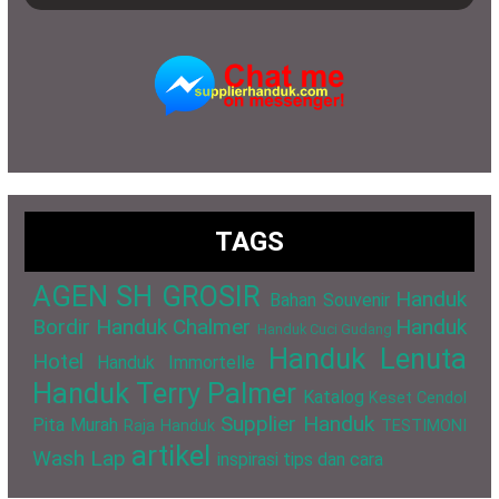
TAGS
AGEN SH GROSIR
Handuk
Bahan Souvenir
Bordir
Handuk Chalmer
Handuk
Handuk Cuci Gudang
Handuk Lenuta
Hotel
Handuk Immortelle
Handuk Terry Palmer
Katalog
Keset Cendol
Supplier Handuk
Pita Murah
Raja Handuk
TESTIMONI
artikel
Wash Lap
inspirasi
tips dan cara