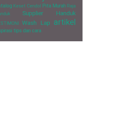
talog
Pita Murah
Keset Cendol
Raja
Supplier Handuk
anduk
artikel
Wash Lap
ESTIMONI
spirasi
tips dan cara