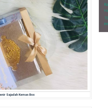
Ka
H
T
in
enir Sajadah Kemas Box