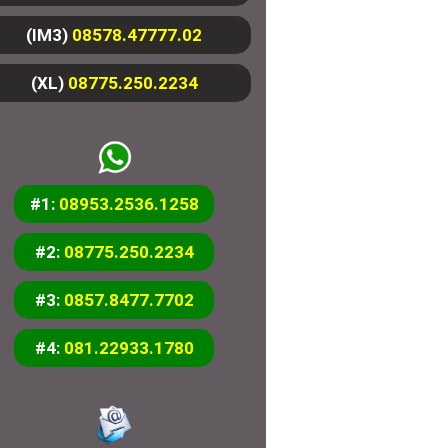
(IM3)
08578.47777.02
(XL)
08775.250.2234
#1:
08953.2536.1258
#2:
08775.250.2234
#3:
0857.8477.7702
#4:
081.22933.1780