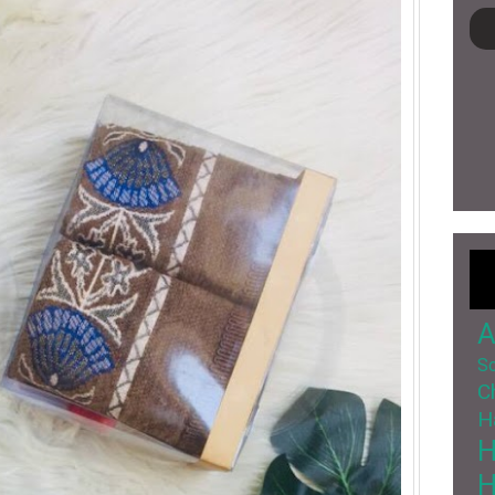
A
So
C
H
H