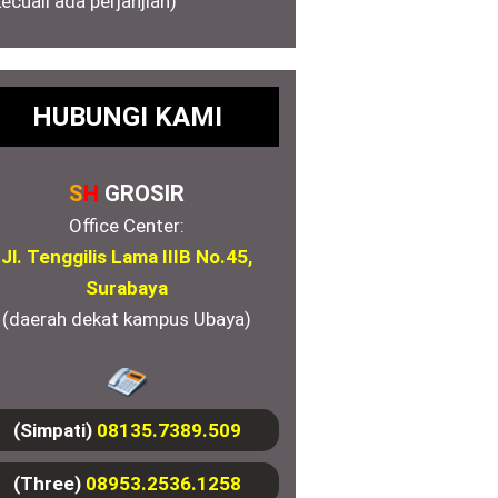
kecuali ada perjanjian)
HUBUNGI KAMI
S
H
GROSIR
Office Center:
Jl. Tenggilis Lama IIIB No.45,
Surabaya
(daerah dekat kampus Ubaya)
(Simpati)
08135.7389.509
(Three)
08953.2536.1258