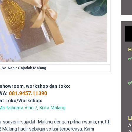
H
✅
 Souvenir Sajadah Malang
✅
 showroom, workshop dan toko:
/WA:
081.9457.11390
at Toko/Workshop:
Martadinata V no.7, Kota Malang
L
 souvenir sajadah Malang dengan pilihan warna, motif,
A
 Malang hadir sebagai solusi terpercaya. Kami