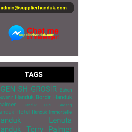
admin@supplierhanduk.com
TAGS
GEN SH GROSIR
Bahan
Handuk Bordir
Handuk
uvenir
halmer
Handuk Cuci Gudang
anduk Hotel
Handuk Immortelle
Handuk Lenuta
anduk Terry Palmer