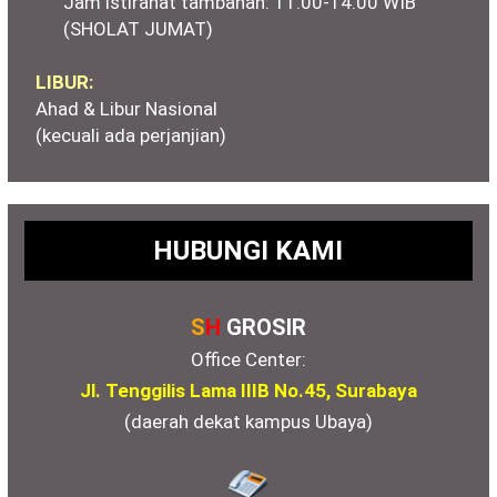
Jam istirahat tambahan: 11.00-14.00 WIB
(SHOLAT JUMAT)
LIBUR:
Ahad & Libur Nasional
(kecuali ada perjanjian)
HUBUNGI KAMI
S
H
GROSIR
Office Center:
Jl. Tenggilis Lama IIIB No.45, Surabaya
(daerah dekat kampus Ubaya)