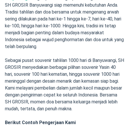
SH GROSIR Banyuwangi siap memenuhi kebutuhan Anda.
Tradisi tahlilan dan doa bersama untuk mengenang arwah
sering dilakukan pada hari ke-1 hingga ke-7, hari ke-40, hari
ke-100, hingga hari ke-1000. Hingga kini, tradisi ini tetap
menjadi bagian penting dalam budaya masyarakat
Indonesia sebagai wujud penghormatan dan doa untuk yang
telah berpulang.
Sebagai pusat souvenir tahlilan 1000 hari di Banyuwangi, SH
GROSIR menyediakan berbagai pilihan souvenir Yasin 40
hari, souvenir 100 hari kematian, hingga souvenir 1000 hari
meninggal dengan desain menarik dan kemasan siap bagi.
Kami melayani pembelian dalam jumlah kecil maupun besar
dengan pengiriman cepat ke seluruh Indonesia. Bersama
SH GROSIR, momen doa bersama keluarga menjadi lebih
mudah, tertata, dan penuh makna.
Berikut Contoh Pengerjaan Kami