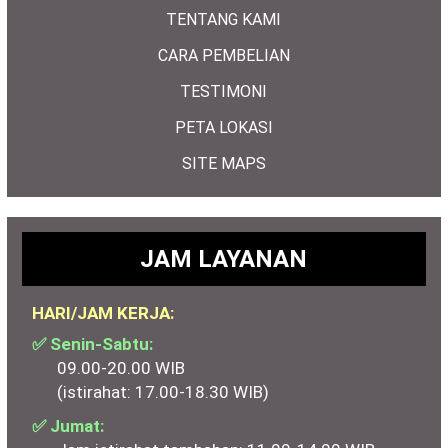
TENTANG KAMI
CARA PEMBELIAN
TESTIMONI
PETA LOKASI
SITE MAPS
JAM LAYANAN
HARI/JAM KERJA:
✅ Senin-Sabtu:
09.00-20.00 WIB
(istirahat: 17.00-18.30 WIB)
✅ Jumat: