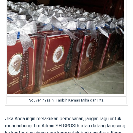
Souvenir Yasin, Tasbih Kemas Mika dan Pita
Jika Anda ingin melakukan pemesanan, jangan ragu untuk
menghubungi tim Admin SH GROSIR atau datang langsung
ke kantor dan showroom kami untuk berkonsultasi. Kami