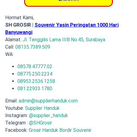
Hormat Kami,
SH GROSIR |
S
ouvenir Yasin Peringatan 1000 Hari
Banyuwangi
Alamat:
Jl. Tenggilis Lama IIIB No.45, Surabaya
Call:
08135.7389.509
WA:
08578.47777.02
08775.250.2234
08953.2536.1258
081.22933.1780
Email:
admin@supplierhanduk.com
Youtube:
Supplier Handuk
Instagram:
@supplier_handuk
Telegram :
@SHGrosir
Facebook:
Grosir Handuk Bordir Souvenir