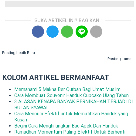
SUKA ARTIKEL INI? BAGIKAN :
Posting Lebih Baru
Posting Lama
KOLOM ARTIKEL BERMANFAAT
Memahami 5 Makna Ber Qurban Bagi Umat Muslim
Cara Membuat Souvenir Handuk Cupcake Ulang Tahun
3 ALASAN KENAPA BANYAK PERNIKAHAN TERJADI DI
BULAN SYAWAL
Cara Mencuci Efektif untuk Memutihkan Handuk yang
Kusam
Begini Cara Menghilangkan Bau Apek Dari Handuk
Ramadhan Momentum Paling Efektif Untuk Berhenti