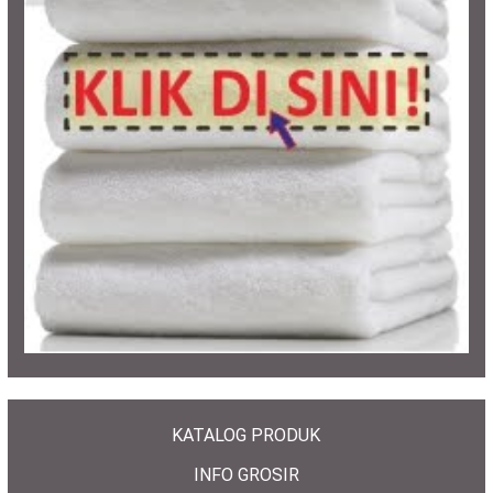
KATALOG PRODUK
INFO GROSIR