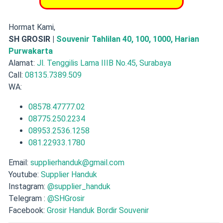
Hormat Kami,
SH GROSIR |
Souvenir Tahlilan 40, 100, 1000, Harian
Purwakarta
Alamat:
Jl. Tenggilis Lama IIIB No.45, Surabaya
Call:
08135.7389.509
WA:
08578.47777.02
08775.250.2234
08953.2536.1258
081.22933.1780
Email:
supplierhanduk@gmail.com
Youtube:
Supplier Handuk
Instagram:
@supplier_handuk
Telegram :
@SHGrosir
Facebook:
Grosir Handuk Bordir Souvenir