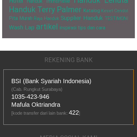
Handuk Lenuta
Hotel
Handuk Immortelle
Handuk Terry Palmer
Katalog
Keset Cendol
Supplier Handuk
Pita Murah
Raja Handuk
TESTIMONI
artikel
Wash Lap
inspirasi
tips dan cara
REKENING BANK
BSI (Bank Syariah Indonesia)
(Cab. Rungkut Surabaya)
1035-423-946
Mafula Oktriandra
422
[kode transfer dari lain bank:
]