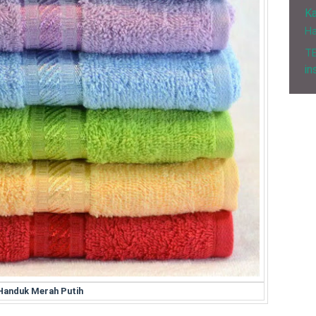
Ka
H
T
in
Handuk Merah Putih