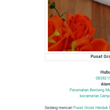
Pusat Gr
Hubu
083821
Alam
Perumahan Benteng Mut
kecamatan Campa
Sedang mencari
Pusat Grosir Handuk