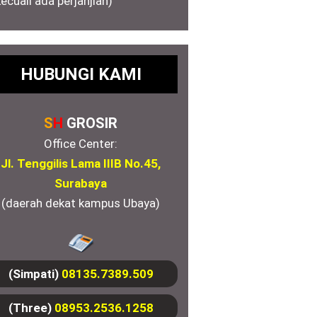
kecuali ada perjanjian)
HUBUNGI KAMI
S
H
GROSIR
Office Center:
Jl. Tenggilis Lama IIIB No.45,
Surabaya
(daerah dekat kampus Ubaya)
(Simpati)
08135.7389.509
(Three)
08953.2536.1258