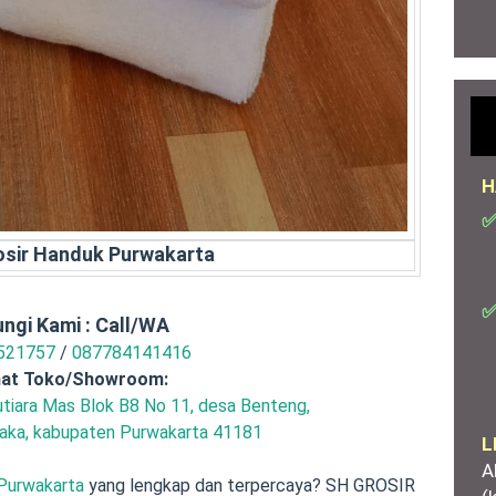
H
✅
osir Handuk Purwakarta
✅
ngi Kami : Call/WA
521757
/
087784141416
at Toko/Showroom:
iara Mas Blok B8 No 11, desa Benteng,
ka, kabupaten Purwakarta 41181
L
A
 Purwakarta
yang lengkap dan terpercaya? SH GROSIR