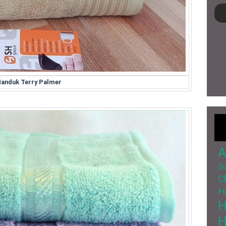
anduk Terry Palmer
A
So
C
H
H