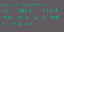
talog
Pita Murah
Keset Cendol
Raja
Supplier Handuk
anduk
artikel
Wash Lap
ESTIMONI
spirasi
tips dan cara