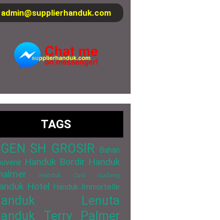
admin@supplierhanduk.com
TAGS
GEN SH GROSIR
Bahan
Handuk Bordir
Handuk
uvenir
halmer
Handuk Cuci Gudang
anduk Hotel
Handuk Immortelle
Handuk Lenuta
anduk Terry Palmer