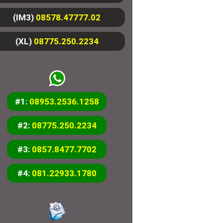
(IM3)
08578.47777.02
(XL)
08775.250.2234
#1:
08953.2536.1258
#2:
08775.250.2234
#3:
0857.8477.7702
#4:
081.22933.1780