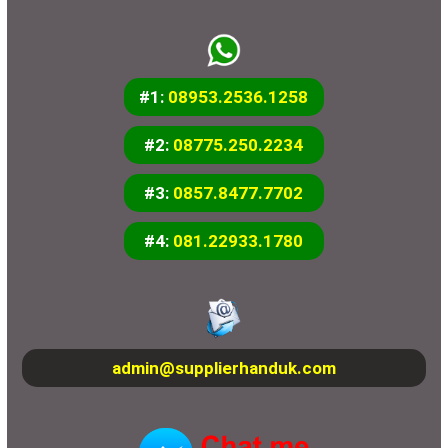
#1:
08953.2536.1258
#2:
08775.250.2234
#3:
0857.8477.7702
#4:
081.22933.1780
admin@supplierhanduk.com