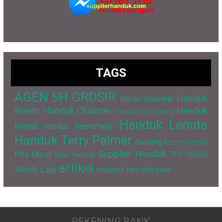
TAGS
AGEN SH GROSIR
Handuk
Bahan Souvenir
Bordir
Handuk Chalmer
Handuk
Handuk Cuci Gudang
Handuk Lenuta
Hotel
Handuk Immortelle
Handuk Terry Palmer
Katalog
Keset Cendol
Supplier Handuk
Pita Murah
Raja Handuk
TESTIMONI
artikel
Wash Lap
inspirasi
tips dan cara
REKENING BANK