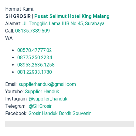
Hormat Kami,
SH GROSIR |
Pusat Selimut Hotel King Malang
Alamat:
Jl. Tenggilis Lama IIIB No.45, Surabaya
Call:
08135.7389.509
WA:
08578.47777.02
08775.250.2234
08953.2536.1258
081.22933.1780
Email:
supplierhanduk@gmail.com
Youtube:
Supplier Handuk
Instagram:
@supplier_handuk
Telegram :
@SHGrosir
Facebook:
Grosir Handuk Bordir Souvenir