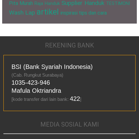
Supplier Handuk
Pita Murah
Raja Handuk
TESTIMONI
artikel
Wash Lap
inspirasi
tips dan cara
REKENING BANK
BSI (Bank Syariah Indonesia)
(Cab. Rungkut Surabaya)
1035-423-946
Mafula Oktriandra
422
[kode transfer dari lain bank:
]
MEDIA SOSIAL KAMI