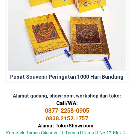
Pusat Souvenir Peringatan 1000 Hari Bandung
Alamat gudang, showroom, workshop dan toko:
Call/WA:
0877-2258-0905
0838.2152.1757
Alamat Toko/Showroom:
Komplek Taman Cileunyi, Jl. Taman Utama II No.12 Blok 2-