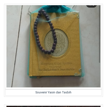
Souvenir Yasin dan Tasbih