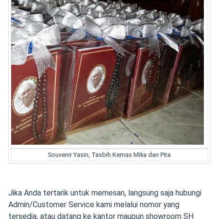
Souvenir Yasin, Tasbih Kemas Mika dan Pita
Jika Anda tertarik untuk memesan, langsung saja hubungi
Admin/Customer Service kami melalui nomor yang
tersedia, atau datang ke kantor maupun showroom SH