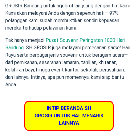
GROSIR Bandung untuk ngobrol langsung dengan tim kami.
Kami akan melayani Anda dengan sepenuh hati— 97%
pelanggan kami sudah membuktikan sendiri kepuasan
mereka terhadap pelayanan kami.
Tak hanya menjadi
Pusat Souvenir Peringatan 1000 Hari
Bandung
, SH GROSIR juga melayani pemesanan
parcel
Hari
Raya serta berbagai jenis souvenir untuk beragam acara—
dari pernikahan, seserahan lamaran, tahlilan, khitanan,
kelahiran bayi, hingga event kantor, sekolah, perusahaan,
dan lainnya. Intinya, apa pun momennya, kami siap bantu
Anda.
INTIP BERANDA SH
GROSIR
UNTUK
HAL MENARIK
LAINNYA