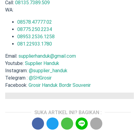
Call:
08135.7389.509
WA:
08578.47777.02
08775.250.2234
08953.2536.1258
081.22933.1780
Email:
supplierhanduk@gmail.com
Youtube:
Supplier Handuk
Instagram:
@supplier_handuk
Telegram :
@SHGrosir
Facebook:
Grosir Handuk Bordir Souvenir
SUKA ARTIKEL INI? BAGIKAN :