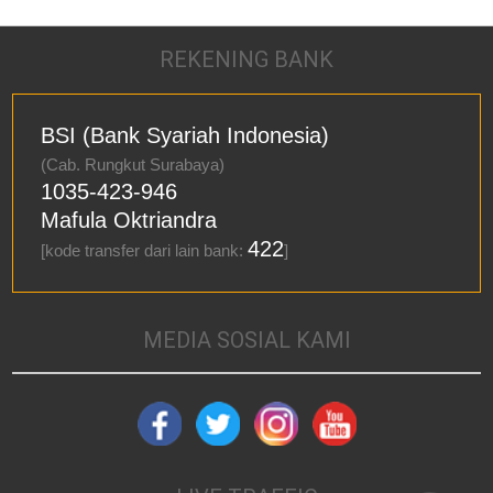
REKENING BANK
BSI (Bank Syariah Indonesia)
(Cab. Rungkut Surabaya)
1035-423-946
Mafula Oktriandra
422
[kode transfer dari lain bank:
]
MEDIA SOSIAL KAMI