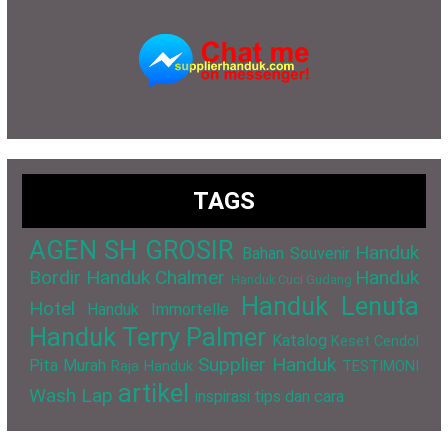
TAGS
AGEN SH GROSIR
Handuk
Bahan Souvenir
Bordir
Handuk Chalmer
Handuk
Handuk Cuci Gudang
Handuk Lenuta
Hotel
Handuk Immortelle
Handuk Terry Palmer
Katalog
Keset Cendol
Supplier Handuk
Pita Murah
Raja Handuk
TESTIMONI
artikel
Wash Lap
inspirasi
tips dan cara