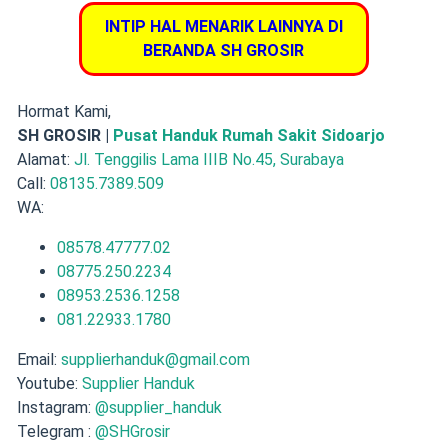
INTIP HAL MENARIK LAINNYA DI
BERANDA SH GROSIR
Hormat Kami,
SH GROSIR |
Pusat Handuk Rumah Sakit Sidoarjo
Alamat:
Jl. Tenggilis Lama IIIB No.45, Surabaya
Call:
08135.7389.509
WA:
08578.47777.02
08775.250.2234
08953.2536.1258
081.22933.1780
Email:
supplierhanduk@gmail.com
Youtube:
Supplier Handuk
Instagram:
@supplier_handuk
Telegram :
@SHGrosir