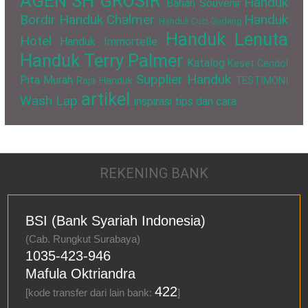
AGEN SH GROSIR
Handuk
Bahan Souvenir
Bordir
Handuk Chalmer
Handuk
Handuk Cuci Gudang
Handuk Lenuta
Hotel
Handuk Immortelle
Handuk Terry Palmer
Katalog
Keset Cendol
Supplier Handuk
Pita Murah
Raja Handuk
TESTIMONI
artikel
Wash Lap
inspirasi
tips dan cara
REKENING BANK
BSI (Bank Syariah Indonesia)
(Cab. Rungkut Surabaya)
1035-423-946
Mafula Oktriandra
422
[kode transfer dari lain bank:
]