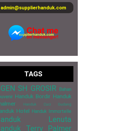
admin@supplierhanduk.com
TAGS
GEN SH GROSIR
Bahan
Handuk Bordir
Handuk
uvenir
halmer
Handuk Cuci Gudang
anduk Hotel
Handuk Immortelle
Handuk Lenuta
anduk Terry Palmer