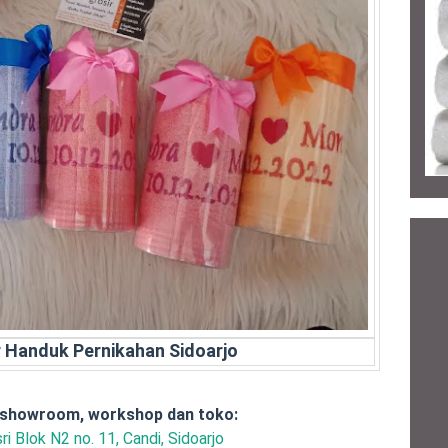
r Handuk Pernikahan Sidoarjo
 showroom, workshop dan toko:
ri Blok N2 no. 11, Candi, Sidoarjo