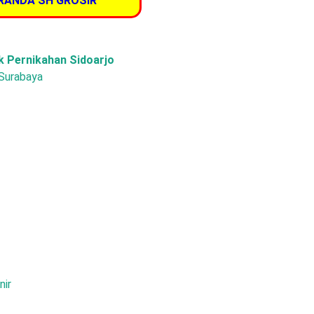
RANDA SH GROSIR
k Pernikahan Sidoarjo
 Surabaya
nir