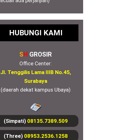
kecuali ada perjanjian)
HUBUNGI KAMI
S
H
GROSIR
Office Center:
Jl. Tenggilis Lama IIIB No.45,
Surabaya
(daerah dekat kampus Ubaya)
(Simpati)
08135.7389.509
(Three)
08953.2536.1258