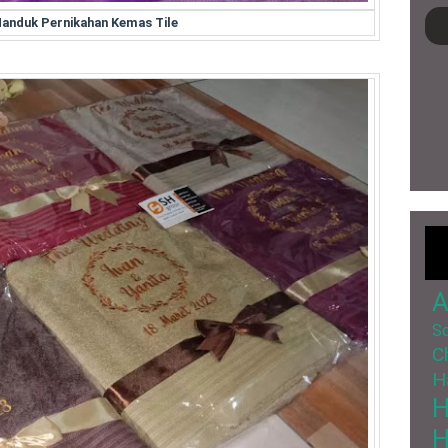
Handuk Pernikahan Kemas Tile
A
So
C
H
H