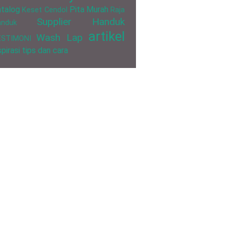
talog
Pita Murah
Keset Cendol
Raja
Supplier Handuk
anduk
artikel
Wash Lap
ESTIMONI
spirasi
tips dan cara