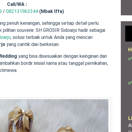
Call/
WA :
9
/
082131963344
(Mbak Iffa)
g penuh kenangan, sehingga setiap detail perlu
pilihan souvenir. SH GROSIR Sidoarjo hadir sebagai
oarjo
, solusi terbaik untuk Anda yang mencari
rjo
yang cantik dan berkesan.
H
Wedding
yang bisa disesuaikan dengan keinginan dan
✅
bahkan bordir inisial nama atau tanggal pernikahan,
stimewa.
✅
L
A