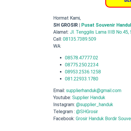
BE
Hormat Kami,
SH GROSIR |
Pusat Souvenir Handu
Alamat:
Jl. Tenggilis Lama IIIB No.45,
Call:
08135.7389.509
WA:
08578.47777.02
08775.250.2234
08953.2536.1258
081.22933.1780
Email:
supplierhanduk@gmail.com
Youtube:
Supplier Handuk
Instagram:
@supplier_handuk
Telegram :
@SHGrosir
Facebook:
Grosir Handuk Bordir Souve