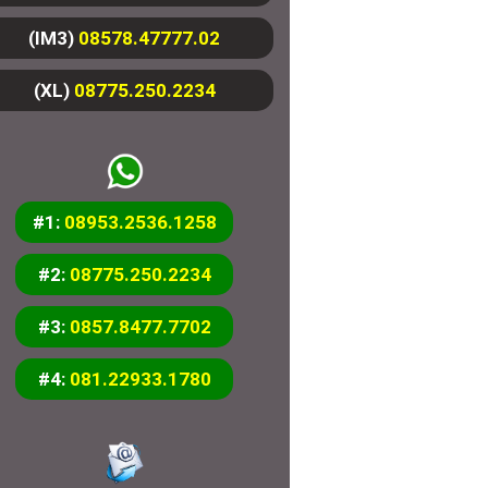
(IM3)
08578.47777.02
(XL)
08775.250.2234
#1:
08953.2536.1258
#2:
08775.250.2234
#3:
0857.8477.7702
#4:
081.22933.1780