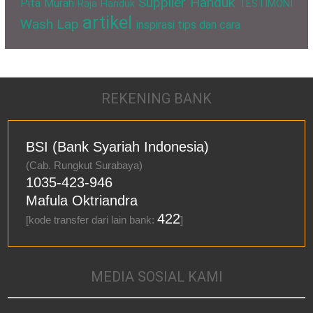
Supplier Handuk
Pita Murah
Raja Handuk
TESTIMONI
artikel
Wash Lap
inspirasi
tips dan cara
REKENING BANK
BSI (Bank Syariah Indonesia)
(Cab. Rungkut Surabaya)
1035-423-946
Mafula Oktriandra
422
[kode transfer dari lain bank:
]
MEDIA SOSIAL KAMI