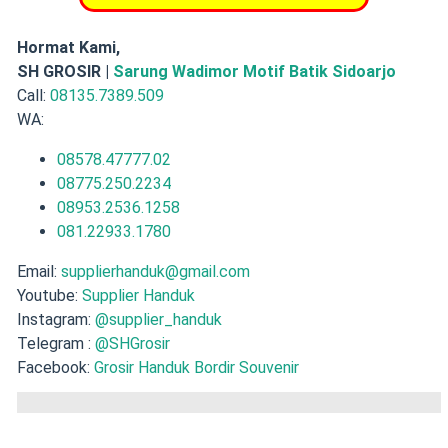
Hormat Kami,
SH GROSIR |
Sarung Wadimor Motif Batik Sidoarjo
Call:
08135.7389.509
WA:
08578.47777.02
08775.250.2234
08953.2536.1258
081.22933.1780
Email:
supplierhanduk@gmail.com
Youtube:
Supplier Handuk
Instagram:
@supplier_handuk
Telegram :
@SHGrosir
Facebook:
Grosir Handuk Bordir Souvenir