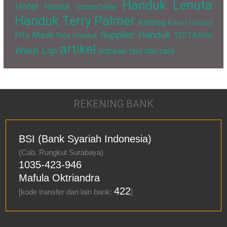
Handuk Lenuta
Hotel
Handuk Immortelle
Handuk Terry Palmer
Katalog
Keset Cendol
Supplier Handuk
Pita Murah
Raja Handuk
TESTIMONI
artikel
Wash Lap
inspirasi
tips dan cara
REKENING BANK
BSI (Bank Syariah Indonesia)
(Cab. Rungkut Surabaya)
1035-423-946
Mafula Oktriandra
422
[kode transfer dari lain bank:
]