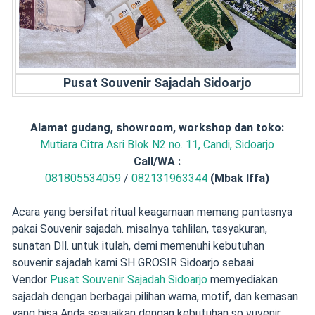
Pusat Souvenir Sajadah Sidoarjo
Alamat gudang, showroom, workshop dan toko:
Mutiara Citra Asri Blok N2 no. 11, Candi, Sidoarjo
Call/
WA :
081805534059
/
082131963344
(Mbak Iffa)
Acara yang bersifat ritual keagamaan memang pantasnya
pakai Souvenir sajadah. misalnya tahlilan, tasyakuran,
sunatan Dll. untuk itulah, demi memenuhi kebutuhan
souvenir sajadah kami SH GROSIR Sidoarjo sebaai
Vendor
Pusat Souvenir Sajadah Sidoarjo
memyediakan
sajadah dengan berbagai pilihan warna, motif, dan kemasan
yang bisa Anda sesuaikan dengan kebutuhan so vuvenir