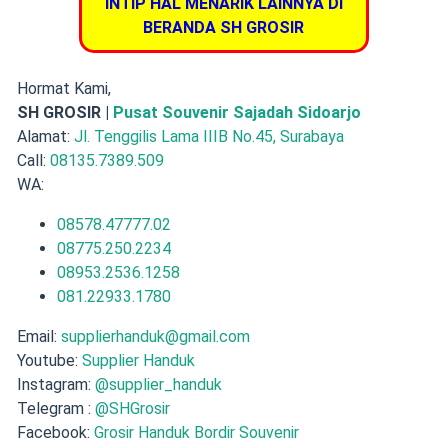
INTIP HAL MENARIK LAINNYA DI
BERANDA SH GROSIR
Hormat Kami,
SH GROSIR |
Pusat Souvenir Sajadah Sidoarjo
Alamat:
Jl. Tenggilis Lama IIIB No.45, Surabaya
Call:
08135.7389.509
WA:
08578.47777.02
08775.250.2234
08953.2536.1258
081.22933.1780
Email:
supplierhanduk@gmail.com
Youtube:
Supplier Handuk
Instagram:
@supplier_handuk
Telegram :
@SHGrosir
Facebook:
Grosir Handuk Bordir Souvenir