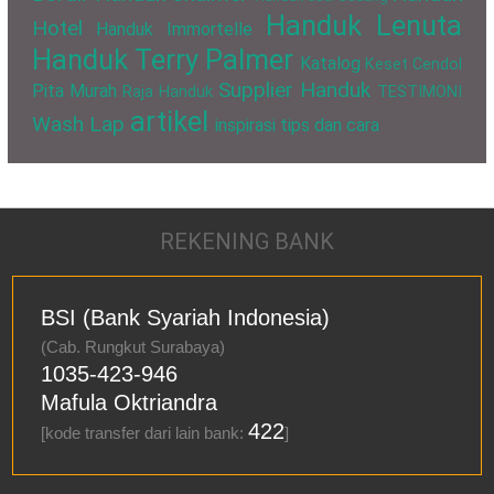
Handuk Lenuta
Hotel
Handuk Immortelle
Handuk Terry Palmer
Katalog
Keset Cendol
Supplier Handuk
Pita Murah
Raja Handuk
TESTIMONI
artikel
Wash Lap
inspirasi
tips dan cara
REKENING BANK
BSI (Bank Syariah Indonesia)
(Cab. Rungkut Surabaya)
1035-423-946
Mafula Oktriandra
422
[kode transfer dari lain bank:
]