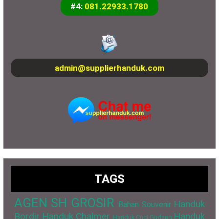
#4:
081.22933.1780
admin@supplierhanduk.com
TAGS
AGEN SH GROSIR
Handuk
Bahan Souvenir
Bordir
Handuk Chalmer
Handuk
Handuk Cuci Gudang