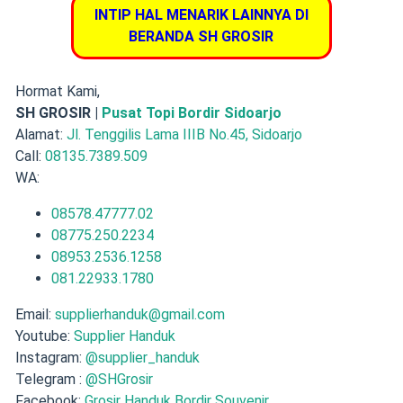
INTIP HAL MENARIK LAINNYA DI
BERANDA SH GROSIR
Hormat Kami,
SH GROSIR |
Pusat Topi Bordir Sidoarjo
Alamat:
Jl. Tenggilis Lama IIIB No.45, Sidoarjo
Call:
08135.7389.509
WA:
08578.47777.02
08775.250.2234
08953.2536.1258
081.22933.1780
Email:
supplierhanduk@gmail.com
Youtube:
Supplier Handuk
Instagram:
@supplier_handuk
Telegram :
@SHGrosir
Facebook:
Grosir Handuk Bordir Souvenir