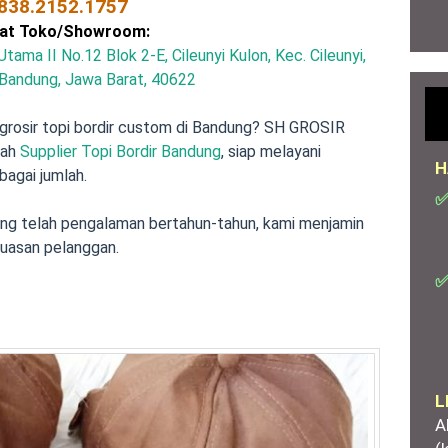
838.2152.1757
at Toko/Showroom:
ama II No.12 Blok 2-E, Cileunyi Kulon, Kec. Cileunyi,
Bandung, Jawa Barat, 40622
 grosir topi bordir custom di Bandung? SH GROSIR
lah
Supplier Topi Bordir Bandung
, siap melayani
H
bagai jumlah.
✅
g telah pengalaman bertahun-tahun, kami menjamin
puasan pelanggan.
✅
L
A