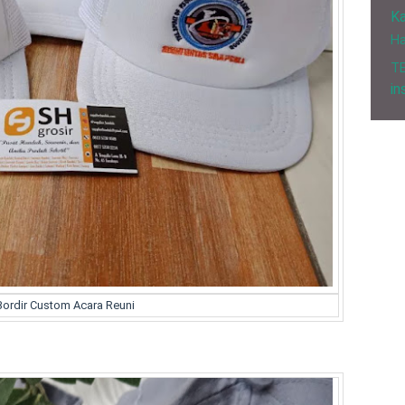
Ka
H
T
in
Bordir Custom Acara Reuni