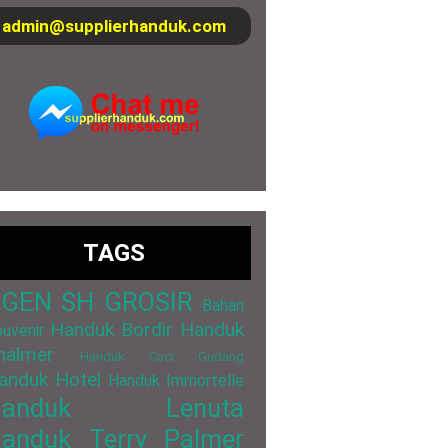
admin@supplierhanduk.com
TAGS
GEN SH GROSIR
Bahan
Handuk Bordir
Handuk
uvenir
halmer
Handuk Cuci Gudang
anduk Hotel
Handuk Immortelle
Handuk Lenuta
anduk Terry Palmer