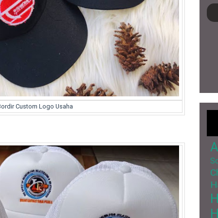
Bordir Custom Logo Usaha
A
So
C
H
H