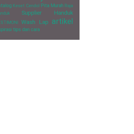
talog
Pita Murah
Keset Cendol
Raja
Supplier Handuk
anduk
artikel
Wash Lap
ESTIMONI
spirasi
tips dan cara