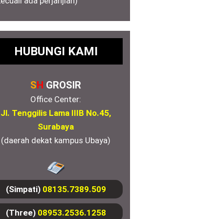
kecuali ada perjanjian)
HUBUNGI KAMI
S
H
GROSIR
Office Center:
Jl. Tenggilis Lama IIIB No.45,
Surabaya
(daerah dekat kampus Ubaya)
(Simpati)
08135.7389.509
(Three)
08953.2536.1258