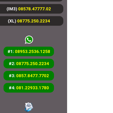
(IM3)
08578.47777.02
(XL)
08775.250.2234
#1:
08953.2536.1258
#2:
08775.250.2234
#3:
0857.8477.7702
#4:
081.22933.1780