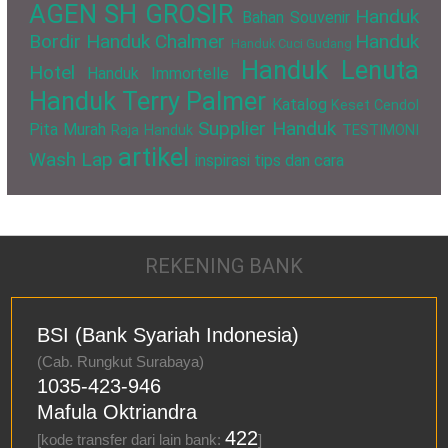
AGEN SH GROSIR
Handuk
Bahan Souvenir
Bordir
Handuk Chalmer
Handuk
Handuk Cuci Gudang
Handuk Lenuta
Hotel
Handuk Immortelle
Handuk Terry Palmer
Katalog
Keset Cendol
Supplier Handuk
Pita Murah
Raja Handuk
TESTIMONI
artikel
Wash Lap
inspirasi
tips dan cara
REKENING BANK
BSI (Bank Syariah Indonesia)
(Cab. Rungkut Surabaya)
1035-423-946
Mafula Oktriandra
422
[kode transfer dari lain bank:
]