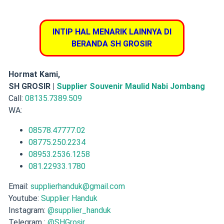
INTIP HAL MENARIK LAINNYA DI
BERANDA SH GROSIR
Hormat Kami,
SH GROSIR |
Supplier Souvenir Maulid Nabi Jombang
Call:
08135.7389.509
WA:
08578.47777.02
08775.250.2234
08953.2536.1258
081.22933.1780
Email:
supplierhanduk@gmail.com
Youtube:
Supplier Handuk
Instagram:
@supplier_handuk
Telegram :
@SHGrosir