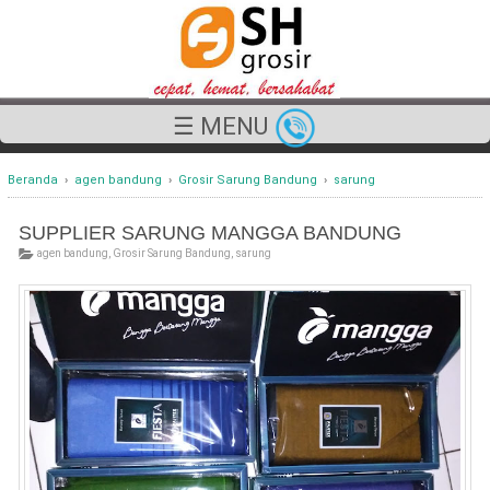
☰ MENU
Beranda
›
agen bandung
›
Grosir Sarung Bandung
›
sarung
SUPPLIER SARUNG MANGGA BANDUNG
agen bandung
,
Grosir Sarung Bandung
,
sarung