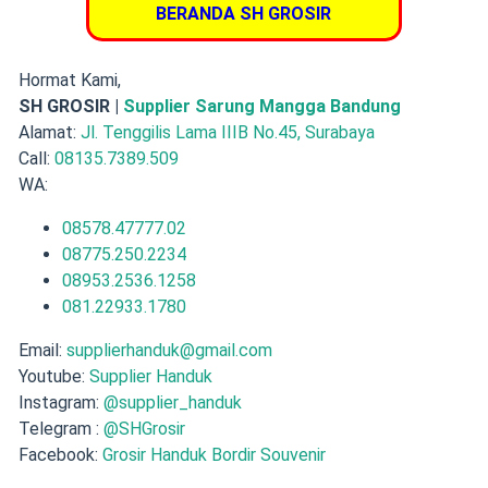
BERANDA SH GROSIR
Hormat Kami,
SH GROSIR |
Supplier Sarung Mangga Bandung
Alamat:
Jl. Tenggilis Lama IIIB No.45, Surabaya
Call:
08135.7389.509
WA:
08578.47777.02
08775.250.2234
08953.2536.1258
081.22933.1780
Email:
supplierhanduk@gmail.com
Youtube:
Supplier Handuk
Instagram:
@supplier_handuk
Telegram :
@SHGrosir
Facebook:
Grosir Handuk Bordir Souvenir