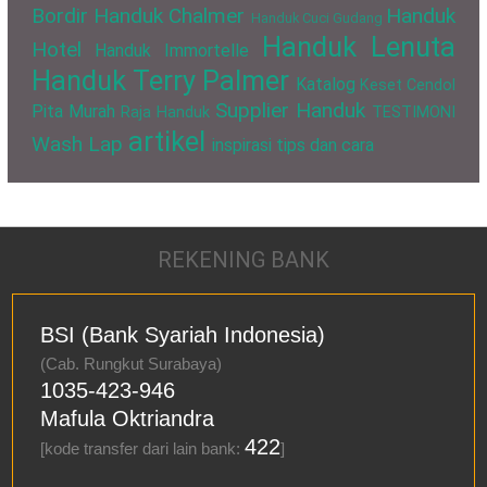
Bordir
Handuk Chalmer
Handuk
Handuk Cuci Gudang
Handuk Lenuta
Hotel
Handuk Immortelle
Handuk Terry Palmer
Katalog
Keset Cendol
Supplier Handuk
Pita Murah
Raja Handuk
TESTIMONI
artikel
Wash Lap
inspirasi
tips dan cara
REKENING BANK
BSI (Bank Syariah Indonesia)
(Cab. Rungkut Surabaya)
1035-423-946
Mafula Oktriandra
422
[kode transfer dari lain bank:
]