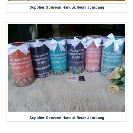
Supplier Souvenir Handuk Reuni Jombang
Supplier Souvenir Handuk Reuni Jombang