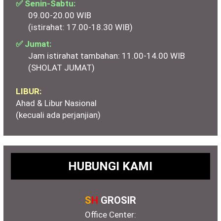
✅ Senin-Sabtu:
09.00-20.00 WIB
(istirahat: 17.00-18.30 WIB)
✅ Jumat:
Jam istirahat tambahan: 11.00-14.00 WIB
(SHOLAT JUMAT)
LIBUR:
Ahad & Libur Nasional
(kecuali ada perjanjian)
HUBUNGI KAMI
S
H
GROSIR
Office Center: