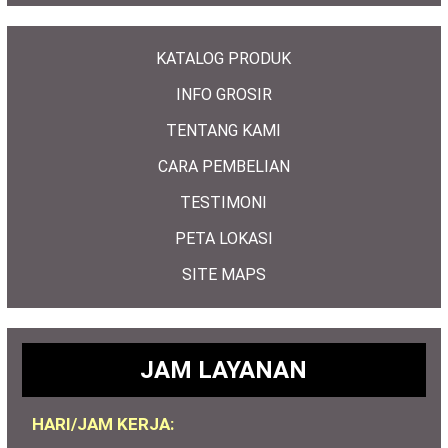
KATALOG PRODUK
INFO GROSIR
TENTANG KAMI
CARA PEMBELIAN
TESTIMONI
PETA LOKASI
SITE MAPS
JAM LAYANAN
HARI/JAM KERJA: