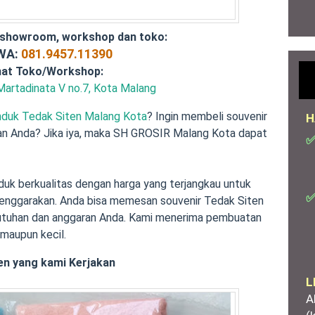
 showroom, workshop dan toko:
/WA:
081.9457.11390
at Toko/Workshop:
Martadinata V no.7, Kota Malang
nduk Tedak Siten Malang Kota
? Ingin membeli souvenir
H
nan Anda? Jika iya, maka SH GROSIR Malang Kota dapat
✅
uk berkualitas dengan harga yang terjangkau untuk
✅
lenggarakan. Anda bisa memesan souvenir Tedak Siten
utuhan dan anggaran Anda. Kami menerima pembuatan
 maupun kecil.
en yang kami Kerjakan
L
A