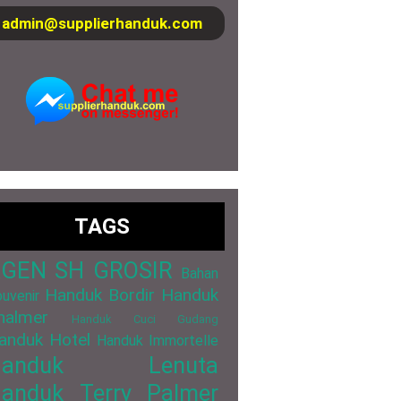
admin@supplierhanduk.com
TAGS
GEN SH GROSIR
Bahan
Handuk Bordir
Handuk
uvenir
halmer
Handuk Cuci Gudang
anduk Hotel
Handuk Immortelle
Handuk Lenuta
anduk Terry Palmer