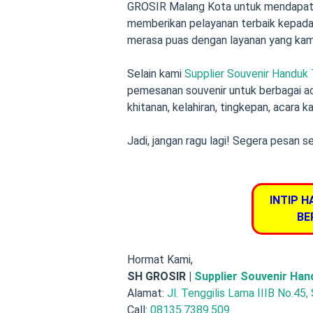
GROSIR Malang Kota untuk mendapatka
memberikan pelayanan terbaik kepad
merasa puas dengan layanan yang kami
Selain kami
Supplier Souvenir Handuk
pemesanan souvenir untuk berbagai acar
khitanan, kelahiran, tingkepan, acara k
Jadi, jangan ragu lagi! Segera pesan s
INTIP H
BE
Hormat Kami,
SH GROSIR |
Supplier Souvenir Han
Alamat:
Jl. Tenggilis Lama IIIB No.45,
Call:
08135.7389.509