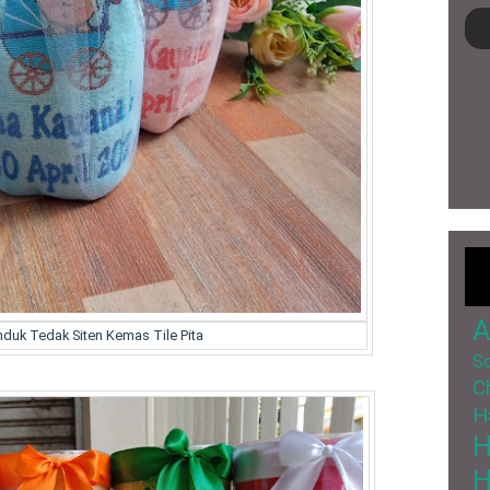
A
nduk Tedak Siten Kemas Tile Pita
So
C
H
H