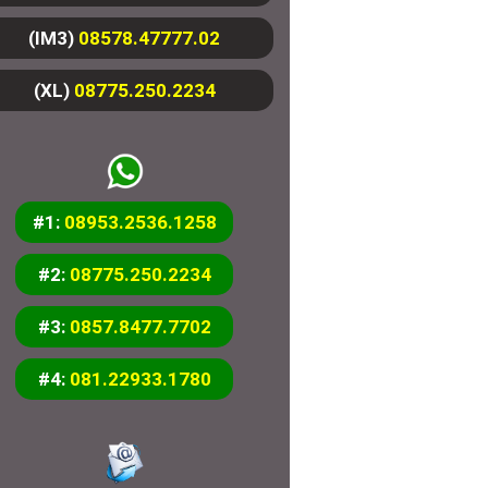
(IM3)
08578.47777.02
(XL)
08775.250.2234
#1:
08953.2536.1258
#2:
08775.250.2234
#3:
0857.8477.7702
#4:
081.22933.1780