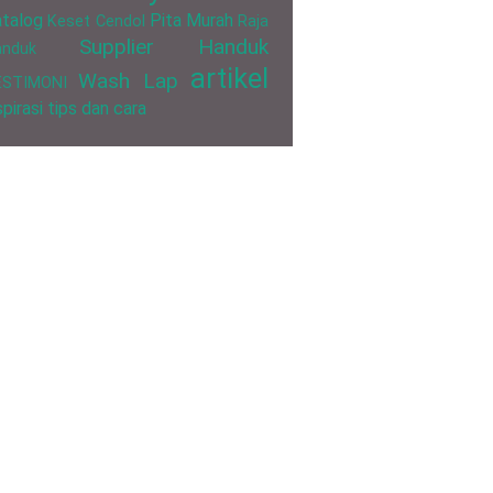
talog
Pita Murah
Keset Cendol
Raja
Supplier Handuk
anduk
artikel
Wash Lap
ESTIMONI
spirasi
tips dan cara