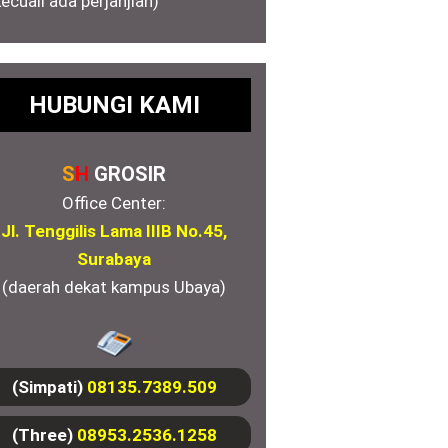
kecuali ada perjanjian)
HUBUNGI KAMI
S
H
GROSIR
Office Center:
Jl. Tenggilis Lama IIIB No.45,
Surabaya
(daerah dekat kampus Ubaya)
(Simpati)
08135.7389.509
(Three)
08953.2536.1258