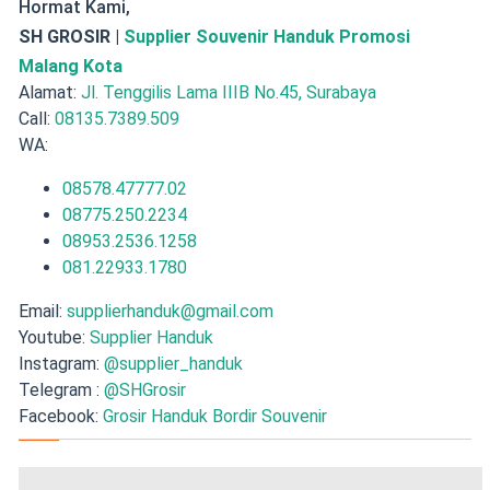
Hormat Kami,
SH GROSIR |
Supplier Souvenir Handuk Promosi
Malang Kota
Alamat:
Jl. Tenggilis Lama IIIB No.45, Surabaya
Call:
08135.7389.509
WA:
08578.47777.02
08775.250.2234
08953.2536.1258
081.22933.1780
Email:
supplierhanduk@gmail.com
Youtube:
Supplier Handuk
Instagram:
@supplier_handuk
Telegram :
@SHGrosir
Facebook:
Grosir Handuk Bordir Souvenir