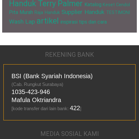
Handuk Terry Palmer
Katalog
Keset Cendol
Supplier Handuk
Pita Murah
Raja Handuk
TESTIMONI
artikel
Wash Lap
inspirasi
tips dan cara
REKENING BANK
BSI (Bank Syariah Indonesia)
(Cab. Rungkut Surabaya)
1035-423-946
Mafula Oktriandra
422
[kode transfer dari lain bank:
]
MEDIA SOSIAL KAMI