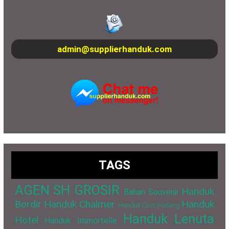
admin@supplierhanduk.com
TAGS
AGEN SH GROSIR
Handuk
Bahan Souvenir
Bordir
Handuk Chalmer
Handuk
Handuk Cuci Gudang
Handuk Lenuta
Hotel
Handuk Immortelle