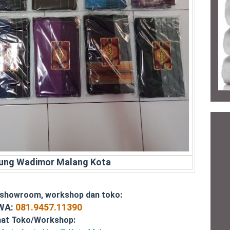
rung Wadimor Malang Kota
 showroom, workshop dan toko:
/WA:
081.9457.11390
at Toko/Workshop: