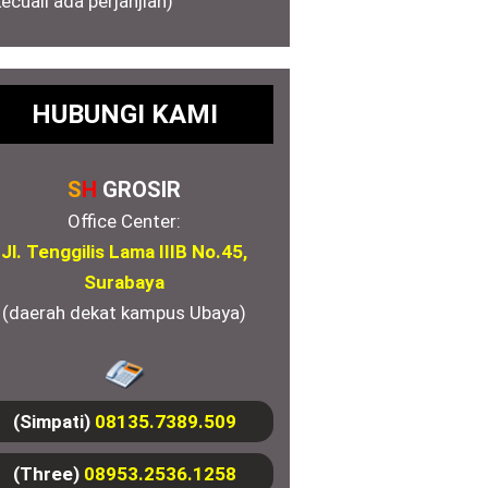
kecuali ada perjanjian)
HUBUNGI KAMI
S
H
GROSIR
Office Center:
Jl. Tenggilis Lama IIIB No.45,
Surabaya
(daerah dekat kampus Ubaya)
(Simpati)
08135.7389.509
(Three)
08953.2536.1258