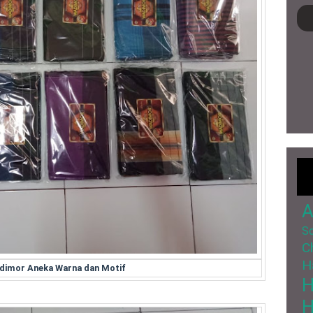
A
So
C
H
dimor Aneka Warna dan Motif
H