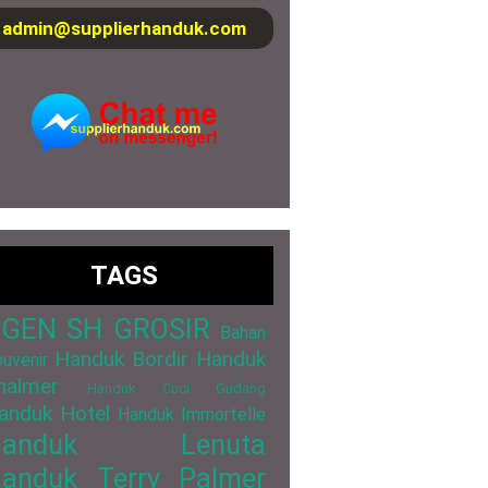
admin@supplierhanduk.com
TAGS
GEN SH GROSIR
Bahan
Handuk Bordir
Handuk
uvenir
halmer
Handuk Cuci Gudang
anduk Hotel
Handuk Immortelle
Handuk Lenuta
anduk Terry Palmer