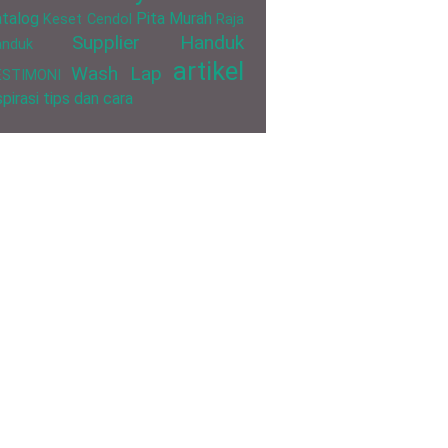
talog
Pita Murah
Keset Cendol
Raja
Supplier Handuk
anduk
artikel
Wash Lap
ESTIMONI
spirasi
tips dan cara