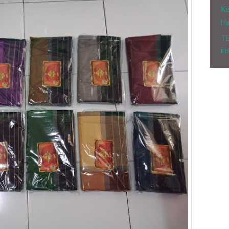
Ka
H
T
in