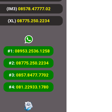
(IM3)
08578.47777.02
(XL)
08775.250.2234
#1:
08953.2536.1258
#2:
08775.250.2234
#3:
0857.8477.7702
#4:
081.22933.1780