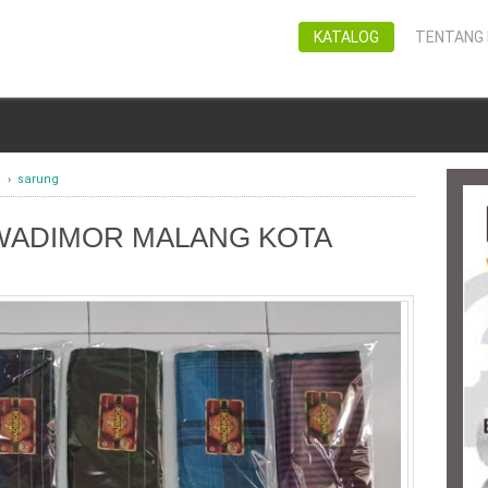
KATALOG
TENTANG 
g
›
sarung
WADIMOR MALANG KOTA