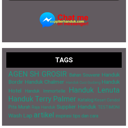
TAGS
AGEN SH GROSIR
Handuk
Bahan Souvenir
Bordir
Handuk Chalmer
Handuk
Handuk Cuci Gudang
Handuk Lenuta
Hotel
Handuk Immortelle
Handuk Terry Palmer
Katalog
Keset Cendol
Supplier Handuk
Pita Murah
Raja Handuk
TESTIMONI
artikel
Wash Lap
inspirasi
tips dan cara