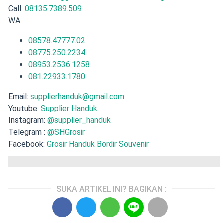
Call:
08135.7389.509
WA:
08578.47777.02
08775.250.2234
08953.2536.1258
081.22933.1780
Email:
supplierhanduk@gmail.com
Youtube:
Supplier Handuk
Instagram:
@supplier_handuk
Telegram :
@SHGrosir
Facebook:
Grosir Handuk Bordir Souvenir
SUKA ARTIKEL INI? BAGIKAN :