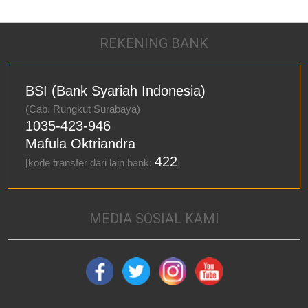
REKENING BANK
BSI (Bank Syariah Indonesia)
(Cab. Rungkut Surabaya)
1035-423-946
Mafula Oktriandra
422
[kode transfer dari lain bank:
]
MEDIA SOSIAL KAMI