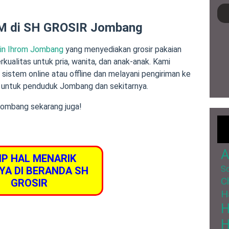
 di SH GROSIR Jombang
ain Ihrom Jombang
yang menyediakan grosir pakaian
berkualitas untuk pria, wanita, dan anak-anak. Kami
istem online atau offline dan melayani pengiriman ke
ma untuk penduduk Jombang dan sekitarnya.
 Jombang sekarang juga!
A
IP HAL MENARIK
So
YA DI BERANDA SH
C
GROSIR
H
H