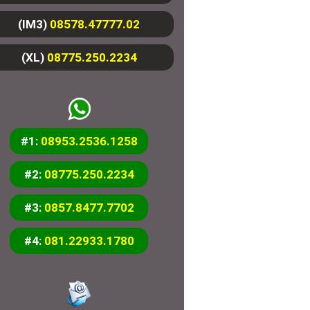
(IM3)
08578.47777.02
(XL)
08775.250.2234
#1:
08953.2536.1258
#2:
08775.250.2234
#3:
0857.8477.7702
#4:
081.22933.1780