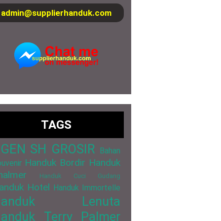
admin@supplierhanduk.com
TAGS
GEN SH GROSIR
Bahan
Handuk Bordir
Handuk
uvenir
halmer
Handuk Cuci Gudang
anduk Hotel
Handuk Immortelle
Handuk Lenuta
anduk Terry Palmer