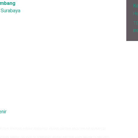
Jombang
Ka
, Surabaya
H
T
in
nir
GROSIR PAKAIAN IHRAM JOMBANG, PESAN GROSIR BAJU IHRAM MURAH DI
AKAIAN IHRAM GROSIR
DI JOMBANG, PUSAT GROSIR
KAIN IHRAM
DI MALANG,