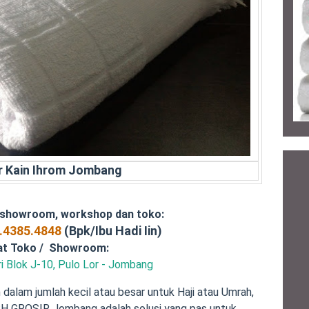
r Kain Ihrom Jombang
 showroom, workshop dan toko:
.4385.4848
(Bpk/Ibu Hadi Iin)
at Toko / Showroom:
i Blok J-10, Pulo Lor - Jombang
dalam jumlah kecil atau besar untuk Haji atau Umrah,
 SH GROSIR Jombang adalah solusi yang pas untuk