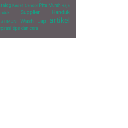
talog
Pita Murah
Keset Cendol
Raja
Supplier Handuk
anduk
artikel
Wash Lap
ESTIMONI
spirasi
tips dan cara