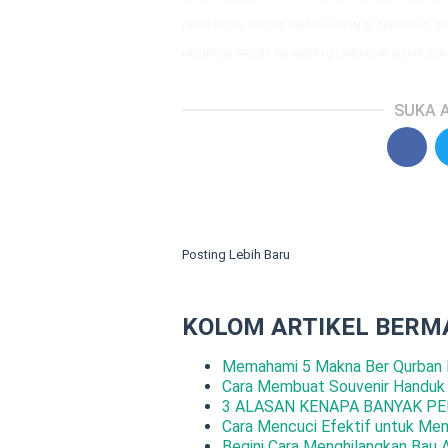
GERAI
PESAN GROSIR PAKAIAN IHRAM
DI SEMARANG, PA
PASURUAN GRESIK MOJOKERTO LAMONGAN BLITAR JOM
SUKA A
Posting Lebih Baru
KOLOM ARTIKEL BERM
Memahami 5 Makna Ber Qurban 
Cara Membuat Souvenir Handuk
3 ALASAN KENAPA BANYAK PE
Cara Mencuci Efektif untuk Me
Begini Cara Menghilangkan Bau 