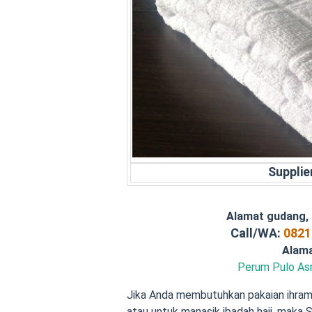
Supplie
Alamat gudang,
Call/WA:
0821
Alam
Perum Pulo Asr
Jika Anda membutuhkan pakaian ihram 
atau untuk manasik ibadah haji, maka