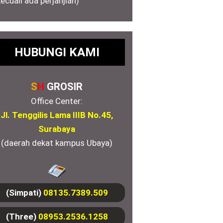
kecuali ada perjanjian)
HUBUNGI KAMI
S
H
GROSIR
Office Center:
Jl. Tenggilis Lama IIIB No.45,
Surabaya
(daerah dekat kampus Ubaya)
(Simpati)
08135.7389.509
(Three)
08953.2536.1258