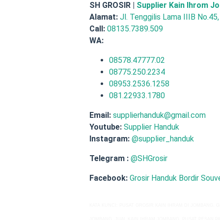
SH GROSIR |
Supplier Kain Ihrom 
Alamat:
Jl. Tenggilis Lama IIIB No.45
Call:
08135.7389.509
WA:
08578.47777.02
08775.250.2234
08953.2536.1258
081.22933.1780
Email:
supplierhanduk@gmail.com
Youtube:
Supplier Handuk
Instagram:
@supplier_handuk
Telegram :
@SHGrosir
Facebook:
Grosir Handuk Bordir Souve
KATA KUNCI: PUSAT GROSIR KAIN IHRAM
DI JOMBANG, 
JOMBANG, JUAL
KAIN IHRAM JOMBANG, PUSAT PESAN P