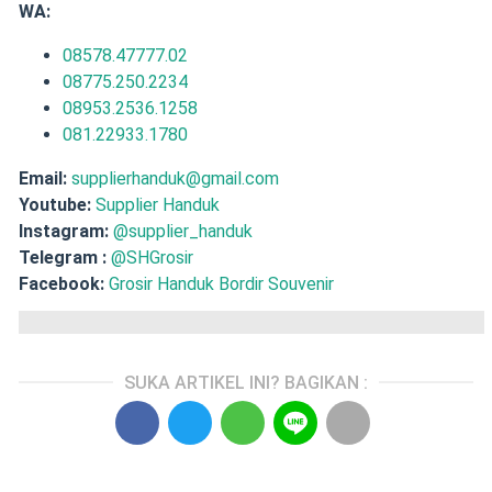
WA:
08578.47777.02
08775.250.2234
08953.2536.1258
081.22933.1780
Email:
supplierhanduk@gmail.com
Youtube:
Supplier Handuk
Instagram:
@supplier_handuk
Telegram :
@SHGrosir
Facebook:
Grosir Handuk Bordir Souvenir
SUKA ARTIKEL INI? BAGIKAN :