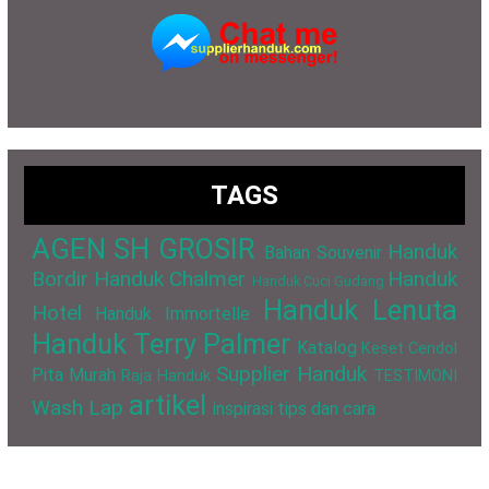
TAGS
AGEN SH GROSIR
Handuk
Bahan Souvenir
Bordir
Handuk Chalmer
Handuk
Handuk Cuci Gudang
Handuk Lenuta
Hotel
Handuk Immortelle
Handuk Terry Palmer
Katalog
Keset Cendol
Supplier Handuk
Pita Murah
Raja Handuk
TESTIMONI
artikel
Wash Lap
inspirasi
tips dan cara