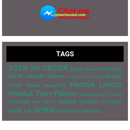
TAGS
AGEN SH GROSIR
Handuk
Bahan Souvenir
Bordir
Handuk Chalmer
Handuk
Handuk Cuci Gudang
Handuk Lenuta
Hotel
Handuk Immortelle
Handuk Terry Palmer
Katalog
Keset Cendol
Supplier Handuk
Pita Murah
Raja Handuk
TESTIMONI
artikel
Wash Lap
inspirasi
tips dan cara