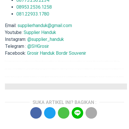
08775.250.2234
08953.2536.1258
081.22933.1780
Email:
supplierhanduk@gmail.com
Youtube:
Supplier Handuk
Instagram:
@supplier_handuk
Telegram :
@SHGrosir
Facebook:
Grosir Handuk Bordir Souvenir
Kata kunci: pusat grosir handuk berries di Sidoarjo, grosir handuk berries Sidoarjo, pesan grosir handuk berries murah di Sidoarjo, jual handuk berries Sidoarjo,
pusat pesan handuk berries grosir di Bandung, Pusat grosir handuk berries di Malang, Gerai pesan grosir handuk berries di Semarang, Souvenir handuk berries di
Denpasar, Pusat grosir souvenir handuk berries di Bangkalan Sidoarjo Pasuruan Gresik Mojokerto Lamongan Blitar Jombang, Pusat grosir handuk berries di Jakarta.
SUKA ARTIKEL INI? BAGIKAN :