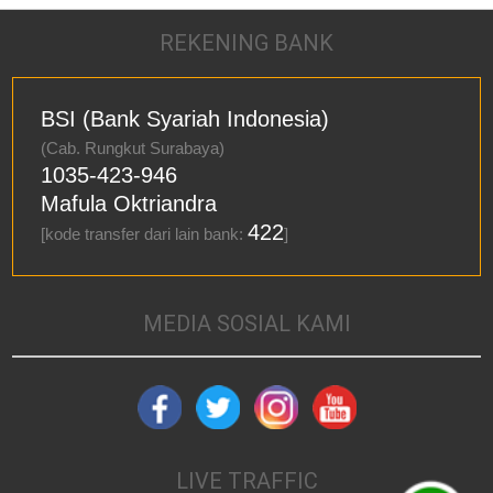
REKENING BANK
BSI (Bank Syariah Indonesia)
(Cab. Rungkut Surabaya)
1035-423-946
Mafula Oktriandra
422
[kode transfer dari lain bank:
]
MEDIA SOSIAL KAMI
LIVE TRAFFIC