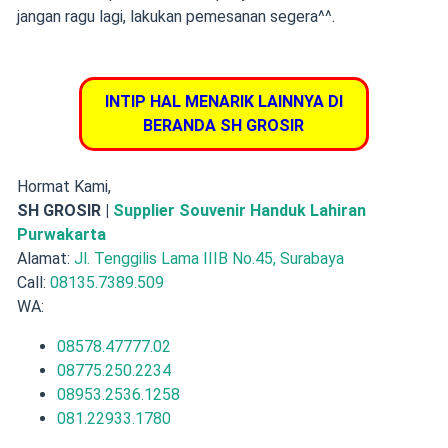
jangan ragu lagi, lakukan pemesanan segera^^.
INTIP HAL MENARIK LAINNYA DI
BERANDA SH GROSIR
Hormat Kami,
SH GROSIR |
Supplier Souvenir Handuk Lahiran
Purwakarta
Alamat:
Jl. Tenggilis Lama IIIB No.45, Surabaya
Call:
08135.7389.509
WA:
08578.47777.02
08775.250.2234
08953.2536.1258
081.22933.1780