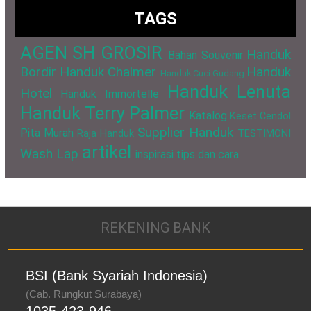
TAGS
AGEN SH GROSIR
Handuk
Bahan Souvenir
Bordir
Handuk Chalmer
Handuk
Handuk Cuci Gudang
Handuk Lenuta
Hotel
Handuk Immortelle
Handuk Terry Palmer
Katalog
Keset Cendol
Supplier Handuk
Pita Murah
Raja Handuk
TESTIMONI
artikel
Wash Lap
inspirasi
tips dan cara
REKENING BANK
BSI (Bank Syariah Indonesia)
(Cab. Rungkut Surabaya)
1035-423-946