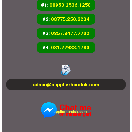
#1:
08953.2536.1258
#2:
08775.250.2234
#3:
0857.8477.7702
#4:
081.22933.1780
admin@supplierhanduk.com