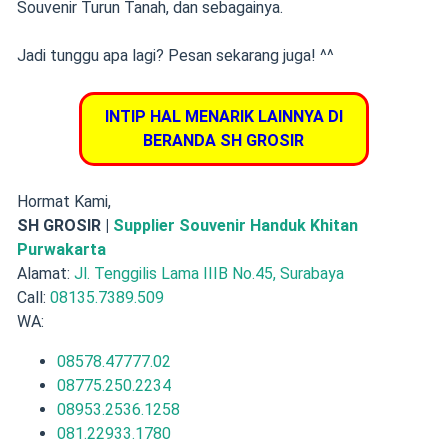
Souvenir Turun Tanah, dan sebagainya.
Jadi tunggu apa lagi? Pesan sekarang juga! ^^
INTIP HAL MENARIK LAINNYA DI
BERANDA SH GROSIR
Hormat Kami,
SH GROSIR |
Supplier Souvenir Handuk Khitan
Purwakarta
Alamat:
Jl. Tenggilis Lama IIIB No.45, Surabaya
Call:
08135.7389.509
WA:
08578.47777.02
08775.250.2234
08953.2536.1258
081.22933.1780