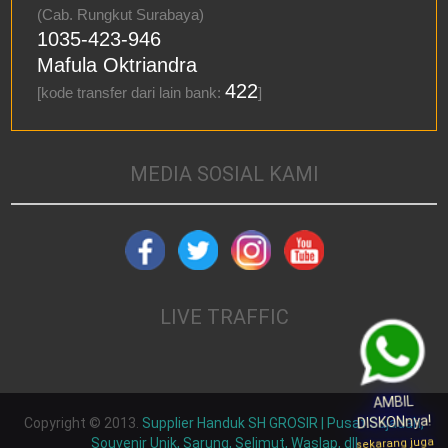
(Cab. Rungkut Surabaya)
1035-423-946
Mafula Oktriandra
422
[kode transfer dari lain bank:
]
MEDIA SOSIAL KAMI
LIVE TRAFFIC
AMBIL
DISKONnya!
Copyright © 2013.
Supplier Handuk SH GROSIR | Pusat Sajadah,
sekarang juga
Souvenir Unik, Sarung, Selimut, Waslap, dll