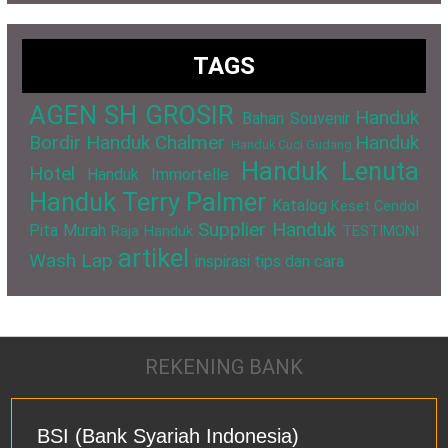
TAGS
AGEN SH GROSIR
Handuk
Bahan Souvenir
Bordir
Handuk Chalmer
Handuk
Handuk Cuci Gudang
Handuk Lenuta
Hotel
Handuk Immortelle
Handuk Terry Palmer
Katalog
Keset Cendol
Supplier Handuk
Pita Murah
Raja Handuk
TESTIMONI
artikel
Wash Lap
inspirasi
tips dan cara
REKENING BANK
BSI (Bank Syariah Indonesia)