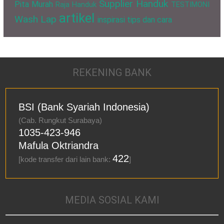
Supplier Handuk
Pita Murah
Raja Handuk
TESTIMONI
artikel
Wash Lap
inspirasi
tips dan cara
REKENING BANK
BSI (Bank Syariah Indonesia)
(Cab. Rungkut Surabaya)
1035-423-946
Mafula Oktriandra
422
[kode transfer dari lain bank:
]
MEDIA SOSIAL KAMI