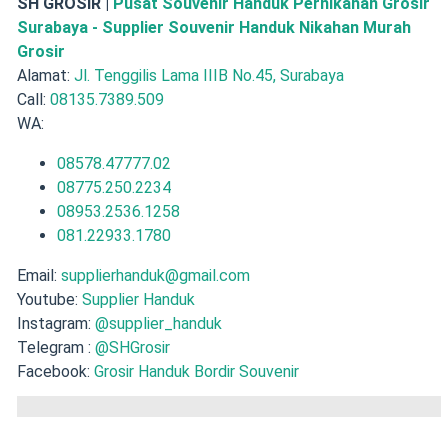
SH GROSIR |
Pusat Souvenir Handuk Pernikahan Grosir
Surabaya - Supplier Souvenir Handuk Nikahan Murah
Grosir
Alamat:
Jl. Tenggilis Lama IIIB No.45, Surabaya
Call:
08135.7389.509
WA:
08578.47777.02
08775.250.2234
08953.2536.1258
081.22933.1780
Email:
supplierhanduk@gmail.com
Youtube:
Supplier Handuk
Instagram:
@supplier_handuk
Telegram :
@SHGrosir
Facebook:
Grosir Handuk Bordir Souvenir