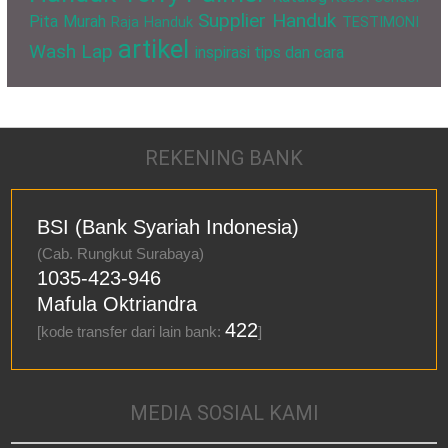
Supplier Handuk
Pita Murah
Raja Handuk
TESTIMONI
artikel
Wash Lap
inspirasi
tips dan cara
REKENING BANK
BSI (Bank Syariah Indonesia)
(Cab. Rungkut Surabaya)
1035-423-946
Mafula Oktriandra
422
[kode transfer dari lain bank:
]
MEDIA SOSIAL KAMI