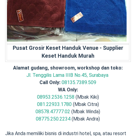
Pusat Grosir Keset Handuk Venue - Supplier
Keset Handuk Murah
Alamat gudang, showroom, workshop dan toko:
Jl. Tenggilis Lama IIIB No.45, Surabaya
Call Only:
08135.7389.509
WA Only:
08953.2536.1258
(Mbak Kiki)
081.22933.1780
(Mbak Citra)
08578.47777.02
(Mbak Winda)
08775.250.2234
(Mbak Andra)
Jika Anda memiliki bisnis di industri hotel, spa, atau resort