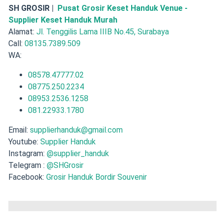
SH GROSIR |
Pusat Grosir Keset Handuk Venue -
Supplier Keset Handuk Murah
Alamat:
Jl. Tenggilis Lama IIIB No.45, Surabaya
Call:
08135.7389.509
WA:
08578.47777.02
08775.250.2234
08953.2536.1258
081.22933.1780
Email:
supplierhanduk@gmail.com
Youtube:
Supplier Handuk
Instagram:
@supplier_handuk
Telegram :
@SHGrosir
Facebook:
Grosir Handuk Bordir Souvenir