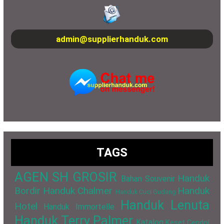
admin@supplierhanduk.com
TAGS
AGEN SH GROSIR
Handuk
Bahan Souvenir
Bordir
Handuk Chalmer
Handuk
Handuk Cuci Gudang
Handuk Lenuta
Hotel
Handuk Immortelle
Handuk Terry Palmer
Katalog
Keset Cendol