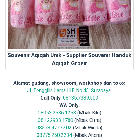
Souvenir Aqiqah Unik - Supplier Souvenir Handuk
Aqiqah Grosir
Alamat gudang, showroom, workshop dan toko:
Jl. Tenggilis Lama IIIB No.45, Surabaya
Call Only:
08135.7389.509
WA Only:
08953.2536.1258
(Mbak Kiki)
081.22933.1780
(Mbak Citra)
08578.47777.02
(Mbak Winda)
08775.250.2234
(Mbak Andra)