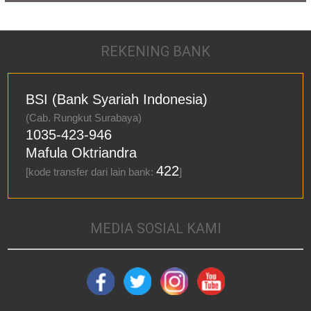
REKENING BANK
BSI (Bank Syariah Indonesia)
(Cab. Rungkut Surabaya)
1035-423-946
Mafula Oktriandra
422
[kode transfer dari lain bank:
]
MEDIA SOSIAL KAMI