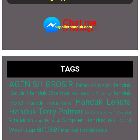
TAGS
AGEN SH GROSIR
Handuk
Bahan Souvenir
Bordir
Handuk Chalmer
Handuk
Handuk Cuci Gudang
Handuk Lenuta
Hotel
Handuk Immortelle
Handuk Terry Palmer
Katalog
Keset Cendol
Supplier Handuk
Pita Murah
Raja Handuk
TESTIMONI
artikel
Wash Lap
inspirasi
tips dan cara