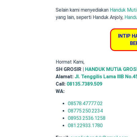
Selain kami menyediakan
Handuk Muti
yang lain, seperti Handuk Anjoly,
Handu
INTIP H
BE
Hormat Kami,
SH GROSIR |
HANDUK MUTIA GROS
Alamat:
Jl. Tenggilis Lama IIIB No.
Call:
08135.7389.509
WA:
08578.47777.02
08775.250.2234
08953.2536.1258
081.22933.1780