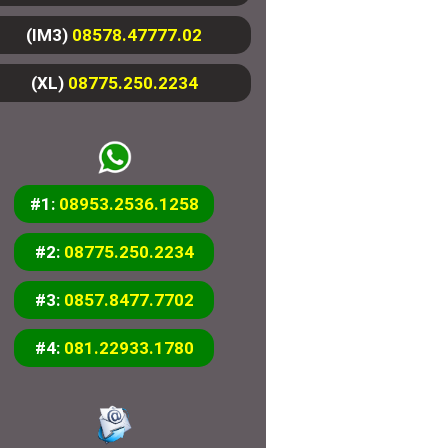
(IM3)
08578.47777.02
(XL)
08775.250.2234
#1:
08953.2536.1258
#2:
08775.250.2234
#3:
0857.8477.7702
#4:
081.22933.1780