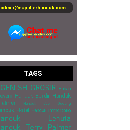
admin@supplierhanduk.com
TAGS
GEN SH GROSIR
Bahan
Handuk Bordir
Handuk
uvenir
halmer
Handuk Cuci Gudang
anduk Hotel
Handuk Immortelle
Handuk Lenuta
anduk Terry Palmer