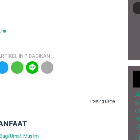
nir
RTIKEL INI? BAGIKAN :
A
Posting Lama
So
C
H
ANFAAT
H
Bagi Umat Muslim