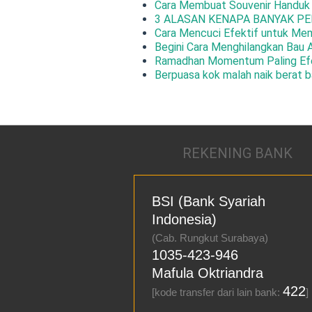
Cara Membuat Souvenir Handuk
3 ALASAN KENAPA BANYAK PE
Cara Mencuci Efektif untuk Me
Begini Cara Menghilangkan Bau 
Ramadhan Momentum Paling Efe
Berpuasa kok malah naik berat b
REKENING BANK
BSI (Bank Syariah
Indonesia)
(Cab. Rungkut Surabaya)
1035-423-946
Mafula Oktriandra
422
[kode transfer dari lain bank:
]