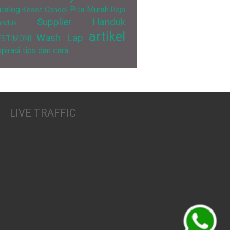
talog
Pita Murah
Keset Cendol
Raja
Supplier Handuk
anduk
artikel
Wash Lap
ESTIMONI
spirasi
tips dan cara
LIVE TRAFFIC