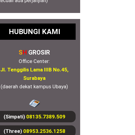
kecuali ada perjanjian)
HUBUNGI KAMI
S
H
GROSIR
Office Center:
Jl. Tenggilis Lama IIIB No.45,
Surabaya
(daerah dekat kampus Ubaya)
(Simpati)
08135.7389.509
(Three)
08953.2536.1258