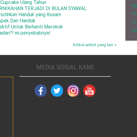
 Cupcake Ulang Tahun
Ka
RNIKAHAN TERJADI DI BULAN SYAWAL
H
mutihkan Handuk yang Kusam
Apek Dari Handuk
T
ktif Untuk Berhenti Merokok
in
adan?! ini penyebabnya!
Artikel-artikel yang lain »
MEDIA SOSIAL KAMI