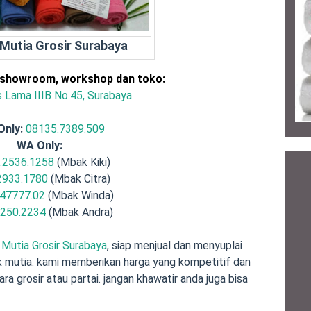
Mutia Grosir Surabaya
 showroom, workshop dan toko:
is Lama IIIB No.45, Surabaya
Only:
08135.7389.509
WA Only:
.2536.1258
(Mbak Kiki)
2933.1780
(Mbak Citra)
47777.02
(Mbak Winda)
.250.2234
(Mbak Andra)
Mutia Grosir Surabaya
, siap menjual dan menyuplai
 mutia. kami memberikan harga yang kompetitif dan
a grosir atau partai. jangan khawatir anda juga bisa