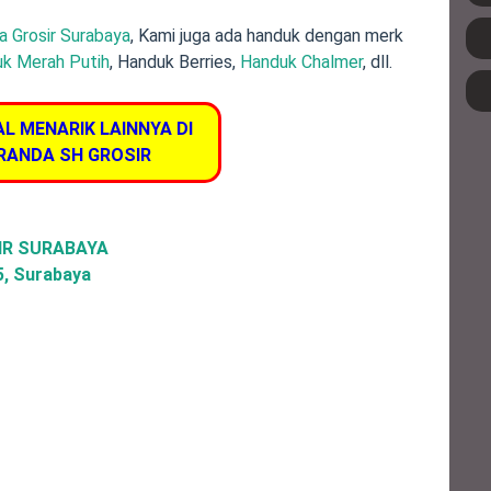
a Grosir Surabaya
, Kami juga ada handuk dengan merk
k Merah Putih
, Handuk Berries,
Handuk Chalmer
, dll.
AL MENARIK LAINNYA DI
RANDA SH GROSIR
IR SURABAYA
45, Surabaya