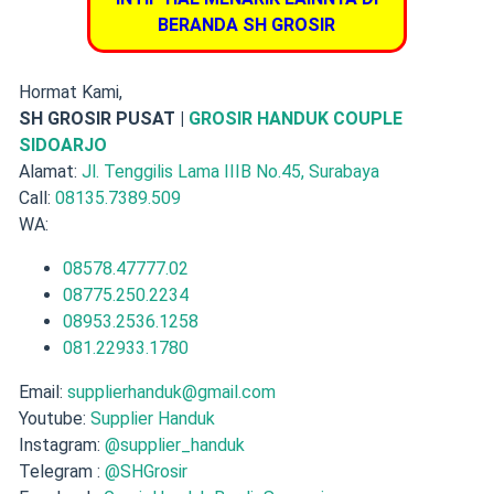
BERANDA SH GROSIR
Hormat Kami,
SH GROSIR PUSAT |
GROSIR HANDUK COUPLE
SIDOARJO
Alamat:
Jl. Tenggilis Lama IIIB No.45, Surabaya
Call:
08135.7389.509
WA:
08578.47777.02
08775.250.2234
08953.2536.1258
081.22933.1780
Email:
supplierhanduk@gmail.com
Youtube:
Supplier Handuk
Instagram:
@supplier_handuk
Telegram :
@SHGrosir