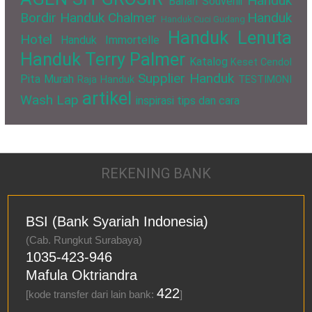
Handuk
Bahan Souvenir
Bordir
Handuk Chalmer
Handuk
Handuk Cuci Gudang
Handuk Lenuta
Hotel
Handuk Immortelle
Handuk Terry Palmer
Katalog
Keset Cendol
Supplier Handuk
Pita Murah
Raja Handuk
TESTIMONI
artikel
Wash Lap
inspirasi
tips dan cara
REKENING BANK
BSI (Bank Syariah Indonesia)
(Cab. Rungkut Surabaya)
1035-423-946
Mafula Oktriandra
422
[kode transfer dari lain bank:
]