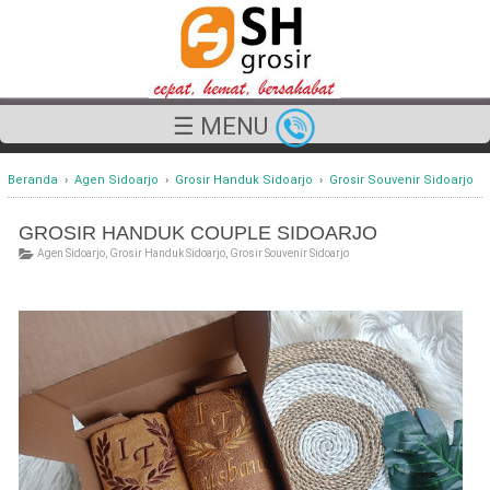
☰ MENU
Beranda
›
Agen Sidoarjo
›
Grosir Handuk Sidoarjo
›
Grosir Souvenir Sidoarjo
GROSIR HANDUK COUPLE SIDOARJO
Agen Sidoarjo
,
Grosir Handuk Sidoarjo
,
Grosir Souvenir Sidoarjo