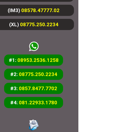
(IM3)
08578.47777.02
(XL)
08775.250.2234
#1:
08953.2536.1258
#2:
08775.250.2234
#3:
0857.8477.7702
#4:
081.22933.1780