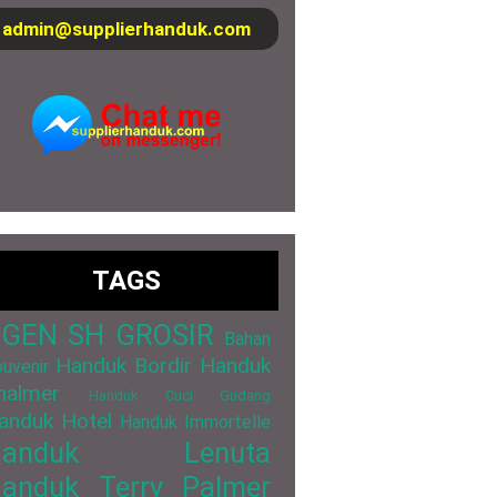
admin@supplierhanduk.com
TAGS
GEN SH GROSIR
Bahan
Handuk Bordir
Handuk
uvenir
halmer
Handuk Cuci Gudang
anduk Hotel
Handuk Immortelle
Handuk Lenuta
anduk Terry Palmer