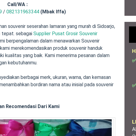
Call/
WA :
9
/
082131963344
(Mbak Iffa)
han souvenir seserahan lamaran yang murah di Sidoarjo,
 tepat. sebagai
Supplier Pusat Grosir Souvenir
ami berpengalaman dalam menawarkan Souvenir
, kami merekomendasikan produk souvenir handuk
H
ki kualitas yang baik. Kami menerima pesanan dalam
✅
ngan kebutuhanmu.
ediakan berbagai merk, ukuran, warna, dan kemasan
 menambahkan bordiran nama atau inisial pada souvenir
✅
an Recomendasi Dari Kami
L
A