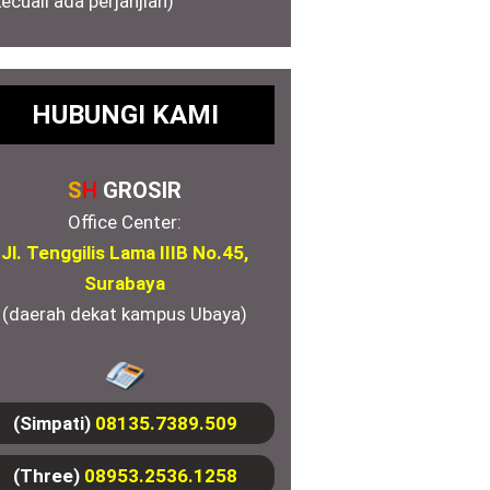
kecuali ada perjanjian)
HUBUNGI KAMI
S
H
GROSIR
Office Center:
Jl. Tenggilis Lama IIIB No.45,
Surabaya
(daerah dekat kampus Ubaya)
(Simpati)
08135.7389.509
(Three)
08953.2536.1258