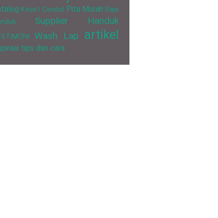
talog
Pita Murah
Keset Cendol
Raja
Supplier Handuk
anduk
artikel
Wash Lap
ESTIMONI
spirasi
tips dan cara