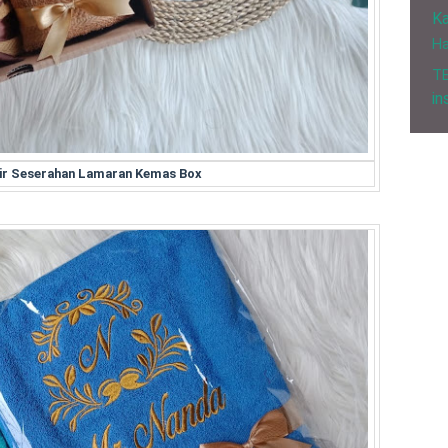
Ka
H
T
in
nir Seserahan Lamaran Kemas Box