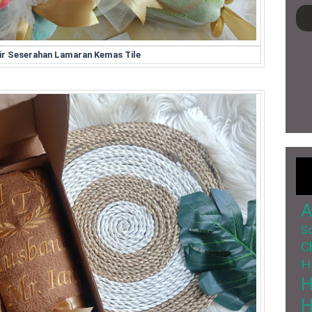
ir Seserahan Lamaran Kemas Tile
A
So
C
H
H