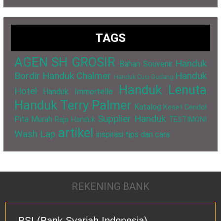
TAGS
AGEN SH GROSIR
Handuk
Bahan Souvenir
Bordir
Handuk Chalmer
Handuk
Handuk Cuci Gudang
Handuk Lenuta
Hotel
Handuk Immortelle
Handuk Terry Palmer
Katalog
Keset Cendol
Supplier Handuk
Pita Murah
Raja Handuk
TESTIMONI
artikel
Wash Lap
inspirasi
tips dan cara
REKENING BANK
BSI (Bank Syariah Indonesia)