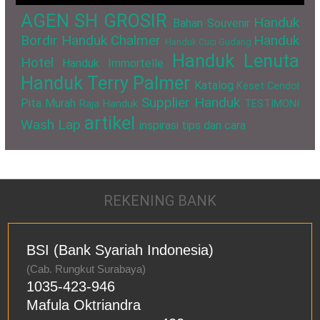
AGEN SH GROSIR
Handuk
Bahan Souvenir
Bordir
Handuk Chalmer
Handuk
Handuk Cuci Gudang
Handuk Lenuta
Hotel
Handuk Immortelle
Handuk Terry Palmer
Katalog
Keset Cendol
Supplier Handuk
Pita Murah
Raja Handuk
TESTIMONI
artikel
Wash Lap
inspirasi
tips dan cara
REKENING BANK
BSI (Bank Syariah Indonesia)
(Cab. Rungkut Surabaya)
1035-423-946
Mafula Oktriandra