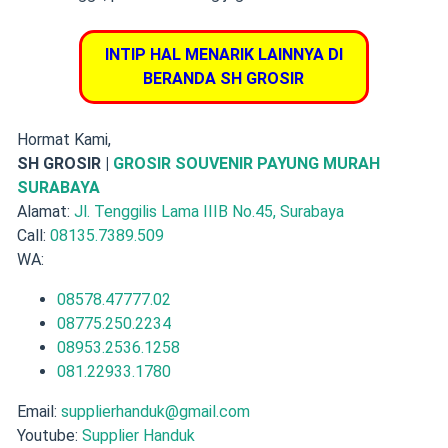
INTIP HAL MENARIK LAINNYA DI
BERANDA SH GROSIR
Hormat Kami,
SH GROSIR |
GROSIR SOUVENIR PAYUNG MURAH
SURABAYA
Alamat:
Jl. Tenggilis Lama IIIB No.45, Surabaya
Call:
08135.7389.509
WA:
08578.47777.02
08775.250.2234
08953.2536.1258
081.22933.1780
Email:
supplierhanduk@gmail.com
Youtube:
Supplier Handuk