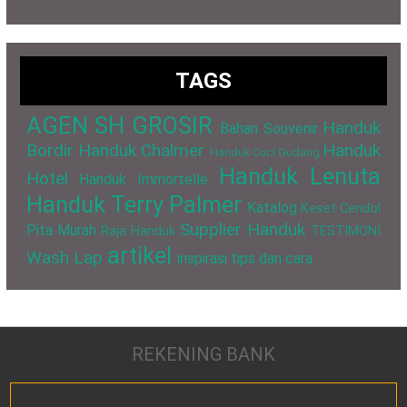
TAGS
AGEN SH GROSIR
Handuk
Bahan Souvenir
Bordir
Handuk Chalmer
Handuk
Handuk Cuci Gudang
Handuk Lenuta
Hotel
Handuk Immortelle
Handuk Terry Palmer
Katalog
Keset Cendol
Supplier Handuk
Pita Murah
Raja Handuk
TESTIMONI
artikel
Wash Lap
inspirasi
tips dan cara
REKENING BANK