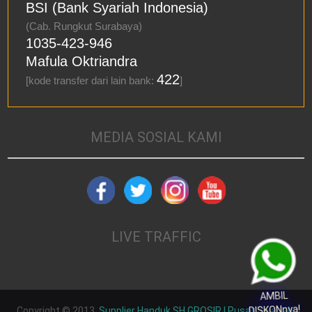
BSI (Bank Syariah Indonesia)
(Cab. Rungkut Surabaya)
1035-423-946
Mafula Oktriandra
422
[kode transfer dari lain bank:
]
MEDIA SOSIAL KAMI
LIVE TRAFFIC
AMBIL
DISKONnya!
Copyright © 2013.
Supplier Handuk SH GROSIR | Pusat Sajadah,