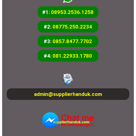
#1:
08953.2536.1258
#2:
08775.250.2234
#3:
0857.8477.7702
#4:
081.22933.1780
admin@supplierhanduk.com